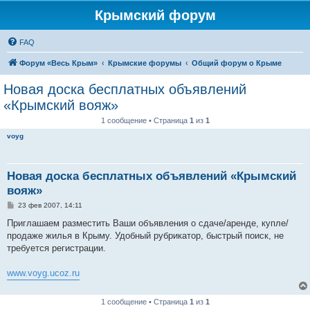
Крымский форум
FAQ
Форум «Весь Крым»
Крымские форумы
Общий форум о Крыме
Новая доска бесплатных объявлений
«Крымский вояж»
1 сообщение • Страница
1
из
1
voyg
Новая доска бесплатных объявлений «Крымский
вояж»
С
23 фев 2007, 14:11
о
о
Приглашаем разместить Ваши объявления о сдаче/аренде, купле/
б
продаже жилья в Крыму. Удобный рубрикатор, быстрый поиск, не
щ
е
требуется регистрации.
н
и
е
www.voyg.ucoz.ru
1 сообщение • Страница
1
из
1