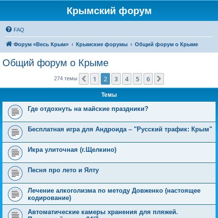
Крымский форум
FAQ
Форум «Весь Крым»
Крымские форумы
Общий форум о Крыме
Общий форум о Крыме
1
2
3
4
5
6
Пред.
След.
274 темы
Темы
Где отдохнуть на майские праздники?
Бесплатная игра для Андроида – "Русский трафик: Крым"
Икра улиточная (г.Щелкино)
Песня про лето и Ялту
Лечение алкоголизма по методу Довженко (настоящее
кодирование)
Автоматические камеры хранения для пляжей.