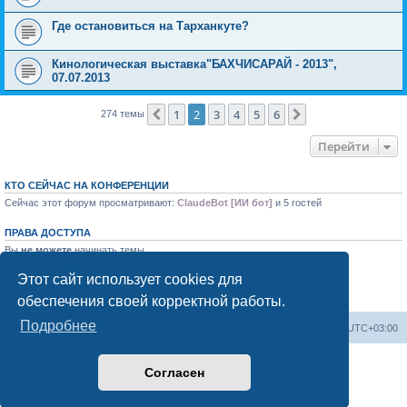
Где остановиться на Тарханкуте?
Кинологическая выставка"БАХЧИСАРАЙ - 2013",
07.07.2013
1
2
3
4
5
6
Пред.
След.
274 темы
Перейти
КТО СЕЙЧАС НА КОНФЕРЕНЦИИ
Сейчас этот форум просматривают:
ClaudeBot [ИИ бот]
и 5 гостей
ПРАВА ДОСТУПА
Вы
не можете
начинать темы
Вы
не можете
отвечать на сообщения
Вы
не можете
редактировать свои сообщения
Этот сайт использует cookies для
Вы
не можете
удалять свои сообщения
обеспечения своей корректной работы.
Вы
не можете
добавлять вложения
Подробнее
Форум «Весь Крым»
Наша команда
Часовой пояс:
UTC+03:00
Создано на основе phpBB® Forum Software © phpBB Limited
Согласен
Конфиденциальность
|
Правила