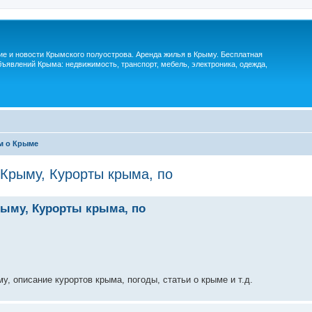
м
ие и новости Крымского полуострова. Аренда жилья в Крыму. Бесплатная
ъявлений Крыма: недвижимость, транспорт, мебель, электроника, одежда,
м о Крыме
 Крыму, Курорты крыма, по
рыму, Курорты крыма, по
описание курортов крыма, погоды, статьи о крыме и т.д.