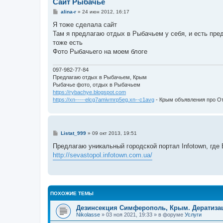
Сайт Рыбачье
С
alina-r
»
24 июн 2012, 16:17
о
о
Я тоже сделала сайт
б
Там я предлагаю отдых в Рыбачьем у себя, и есть пр
щ
е
тоже есть
н
Фото Рыбачьего на моем блоге
и
е
097-982-77-84
Предлагаю отдых в Рыбачьем, Крым
Рыбачье фото, отдых в Рыбачьем
https://rybachye.blogspot.com
https://xn-----elcg7amivmrp5eg.xn--c1avg
- Крым объявления про О
С
Listat_999
»
09 окт 2013, 19:51
о
о
Предлагаю уникальный городской портал Infotown, гд
б
http://sevastopol.infotown.com.ua/
щ
е
н
и
е
ПОХОЖИЕ ТЕМЫ
Дезинсекция Симферополь, Крым. Дератиз
Nikolasse
» 03 ноя 2021, 19:33 » в форуме
Услуги