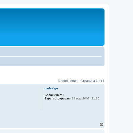
3 сообщения • Страница
1
из
1
uadesign
Сообщения:
1
Зарегистрирован:
14 мар 2007, 21:35
В
е
р