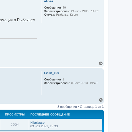
alina-r
н
у
Сообщения:
40
Зарегистрирован:
24 июн 2012, 14:31
т
Откуда:
Рыбачье, Крым
ь
ормация о Рыбачьем
с
я
к
н
а
ч
а
л
у
В
е
р
Listat_999
н
у
Сообщения:
1
Зарегистрирован:
09 окт 2013, 19:48
т
ь
с
я
В
к
е
н
3 сообщения • Страница
1
из
1
р
а
н
ч
ПРОСМОТРЫ
ПОСЛЕДНЕЕ СООБЩЕНИЕ
у
а
т
л
Nikolasse
ь
5954
у
03 ноя 2021, 19:33
с