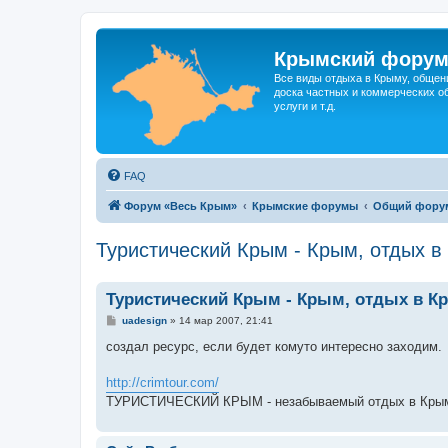
Крымский фору
Все виды отдыха в Крыму, общен
доска частных и коммерческих об
услуги и т.д.
FAQ
Форум «Весь Крым»
Крымские форумы
Общий фору
Туристический Крым - Крым, отдых в
Туристический Крым - Крым, отдых в К
С
uadesign
»
14 мар 2007, 21:41
о
о
создал ресурс, если будет комуто интересно заходим.
б
щ
е
http://crimtour.com/
н
ТУРИСТИЧЕСКИЙ КРЫМ - незабываемый отдых в Крыму, 
и
е