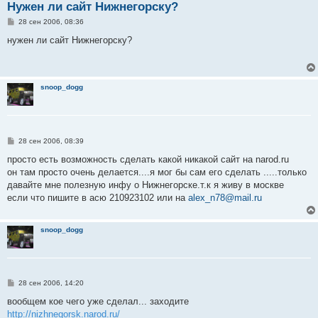
Нужен ли сайт Нижнегорску?
С
28 сен 2006, 08:36
о
о
нужен ли сайт Нижнегорску?
б
щ
е
н
и
snoop_dogg
е
С
28 сен 2006, 08:39
о
о
просто есть возможность сделать какой никакой сайт на narod.ru
б
он там просто очень делается....я мог бы сам его сделать .....только
щ
е
давайте мне полезную инфу о Нижнегорске.т.к я живу в москве
н
если что пишите в асю 210923102 или на
alex_n78@mail.ru
и
е
snoop_dogg
С
28 сен 2006, 14:20
о
о
вообщем кое чего уже сделал... заходите
б
http://nizhnegorsk.narod.ru/
щ