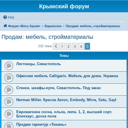
Крымский форум
FAQ
Форум «Весь Крым»
Барахолка
Продам: мебель, стройматериалы
Продам: мебель, стройматериалы
1
2
3
4
5
Пред.
232 темы
Темы
Лестницы, Севастополь
Офисная мебель Calligaris. Мебель для дома. Украина
Стенки, шкафы-купе, Севастополь. Под заказ
Herman Miller. Кресла Aeron, Embody, Mirra, Setu, Sayl
Евровагонка сосна, ольха, липа. 1, 2, высший сорт.
Блокхаус, доска пола
Продаю гарнитур «Тихань»