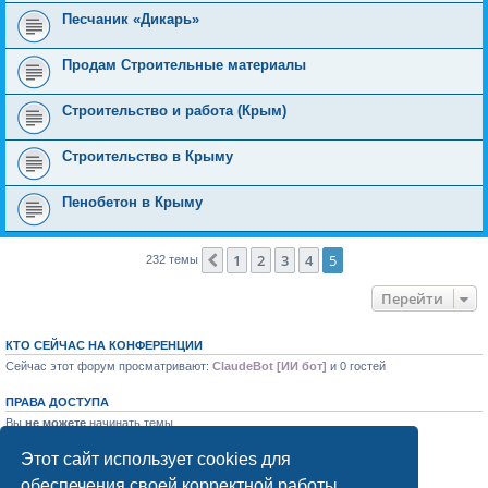
Песчаник «Дикарь»
Продам Строительные материалы
Строительство и работа (Крым)
Строительство в Крыму
Пенобетон в Крыму
1
2
3
4
5
Пред.
232 темы
Перейти
КТО СЕЙЧАС НА КОНФЕРЕНЦИИ
Сейчас этот форум просматривают:
ClaudeBot [ИИ бот]
и 0 гостей
ПРАВА ДОСТУПА
Вы
не можете
начинать темы
Вы
не можете
отвечать на сообщения
Вы
не можете
редактировать свои сообщения
Этот сайт использует cookies для
Вы
не можете
удалять свои сообщения
обеспечения своей корректной работы.
Вы
не можете
добавлять вложения