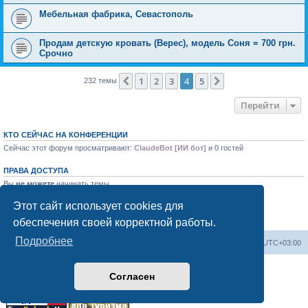
Mебельная фабрика, Севастополь
Продам детскую кровать (Верес), модель Соня = 700 грн.
Срочно
1
2
3
4
5
Пред.
След.
232 темы
Перейти
КТО СЕЙЧАС НА КОНФЕРЕНЦИИ
Сейчас этот форум просматривают:
ClaudeBot [ИИ бот]
и 0 гостей
ПРАВА ДОСТУПА
Вы
не можете
начинать темы
Вы
не можете
отвечать на сообщения
Вы
не можете
редактировать свои сообщения
Этот сайт использует cookies для
Вы
не можете
удалять свои сообщения
обеспечения своей корректной работы.
Вы
не можете
добавлять вложения
Подробнее
Форум «Весь Крым»
Наша команда
Часовой пояс:
UTC+03:00
Создано на основе phpBB® Forum Software © phpBB Limited
Согласен
Конфиденциальность
|
Правила