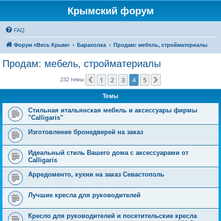
Крымский форум
FAQ
Форум «Весь Крым»
Барахолка
Продам: мебель, стройматериалы
Продам: мебель, стройматериалы
1
2
3
4
5
Пред.
След.
232 темы
Темы
Стильная итальянская мебель и аксессуары фирмы
"Calligaris"
Изготовление бронедверей на заказ
Идеальный стиль Вашего дома с аксессуарами от
Calligaris
Арредоменто, кухни на заказ Севастополь
Лучшие кресла для руководителей
Кресло для руководителей и посетительские кресла