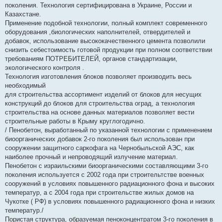
поколения. Технология сертифицирована в Украине, России и
Казахстане.
Применение подобной технологии, полный комплект современного
оборудования ,биологических наполнителей, отвердителей и
добавок, использование высококачественного цемента позволили
снизить себестоимость готовой продукции при полном соответствии
требованиям ПОТРЕБИТЕЛЕЙ, органов стандартизации,
экологического контроля .
Технология изготовления блоков позволяет производить весь
необходимый
для строительства ассортимент изделий от блоков для несущих
конструкций до блоков для строительства оград, а технология
строительства на основе данных материалов позволяет вести
строительные работы в Крыму круглогодично.
/ Пенобетон, выработанный по указанной технологии с применением
биоорганических добавок 2-го поколения был использован при
сооружении защитного саркофага на Чернобыльской АЭС, как
наиболее прочный и непроводящий излучение материал.
Пенобетон с израильскими биоорганическими составляющими 3-го
поколения используется с 2002 года при строительтстве военных
сооружений в условиях повышенного радиационного фона и высоких
температур, а с 2004 года при строительстве жилых домов на
Чукотке ( РФ) в условиях повышенного радиационного фона и низких
температур./
Пористая структура, образуемая пеноконцентратом 3-го поколения в