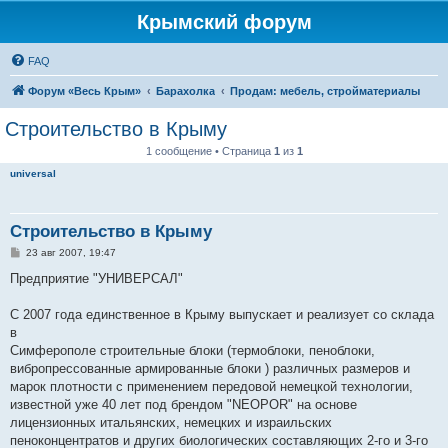
Крымский форум
FAQ
Форум «Весь Крым»
Барахолка
Продам: мебель, стройматериалы
Строительство в Крыму
1 сообщение • Страница
1
из
1
universal
Строительство в Крыму
С
23 авг 2007, 19:47
о
о
Предприятие "УНИВЕРСАЛ"
б
щ
е
С 2007 года единственное в Крыму выпускает и реализует со склада
н
в
и
е
Симферополе строительные блоки (термоблоки, пеноблоки,
вибропрессованные армированные блоки ) различных размеров и
марок плотности с применением передовой немецкой технологии,
известной уже 40 лет под брендом "NEOPOR" на основе
лицензионных итальянских, немецких и израильских
пеноконцентратов и других биологических составляющих 2-го и 3-го