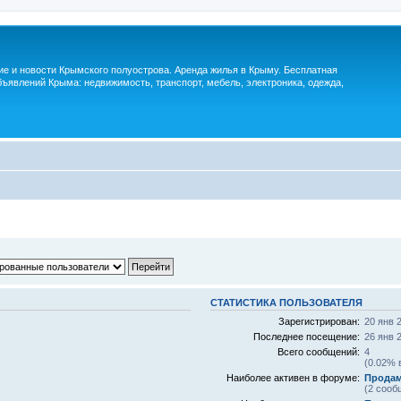
м
ие и новости Крымского полуострова. Аренда жилья в Крыму. Бесплатная
ъявлений Крыма: недвижимость, транспорт, мебель, электроника, одежда,
СТАТИСТИКА ПОЛЬЗОВАТЕЛЯ
Зарегистрирован:
20 янв 
Последнее посещение:
26 янв 
Всего сообщений:
4
(0.02% 
Наиболее активен в форуме:
Продам
(2 сооб