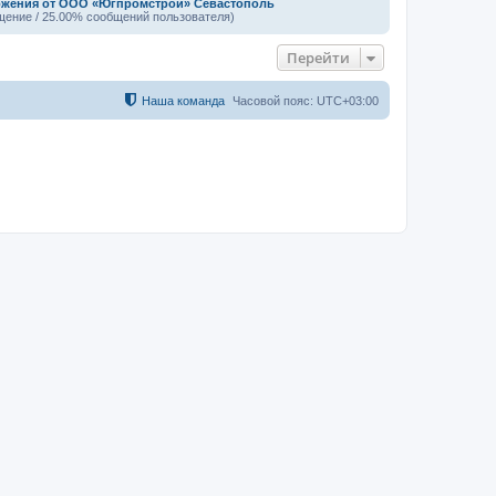
жения от ООО «Югпромстрой» Севастополь
щение / 25.00% сообщений пользователя)
Перейти
Наша команда
Часовой пояс:
UTC+03:00