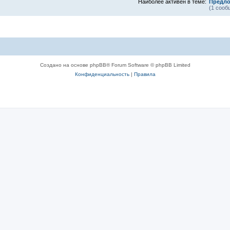
Наиболее активен в теме:
Предло
(1 сооб
Создано на основе phpBB® Forum Software © phpBB Limited
Конфиденциальность
|
Правила