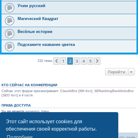
Учим русский
Магический Квадрат
Весёлые истории
Подскажите название цветка
1
2
3
4
5
Пред.
След.
232 темы
Перейти
КТО СЕЙЧАС НА КОНФЕРЕНЦИИ
Сейчас этот форум просматривают:
ClaudeBot [ИИ бот]
,
SERankingBacklinksBot
[SEO бот]
и 4 гостя
ПРАВА ДОСТУПА
Вы
не можете
начинать темы
Вы
не можете
отвечать на сообщения
Вы
не можете
редактировать свои сообщения
Этот сайт использует cookies для
Вы
не можете
удалять свои сообщения
обеспечения своей корректной работы.
Вы
не можете
добавлять вложения
Подробнее
Форум «Весь Крым»
Наша команда
Часовой пояс:
UTC+03:00