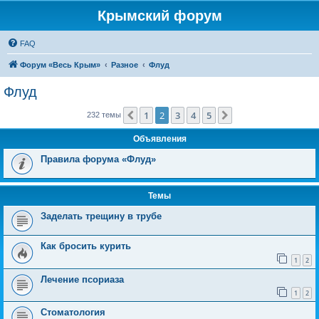
Крымский форум
FAQ
Форум «Весь Крым»
Разное
Флуд
Флуд
1
2
3
4
5
Пред.
След.
232 темы
Объявления
Правила форума «Флуд»
Темы
Заделать трещину в трубе
Как бросить курить
1
2
Лечение псориаза
1
2
Стоматология