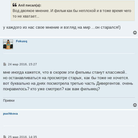
б
Anil писал(а):
щ
е
Вод двоякое мнение. И фильм как бы неплохой и в тоже время чего
н
то не хватает...
и
е
у каждого из нас свое мнение и взгляд на мир ...он старался!)
Fokusq
С
24 мар 2016, 15:27
о
о
мне иногда кажется, что в скором эти фильмы станут классикой..
б
но останавливаться на просмотре старых, как бы тоже не хочется.
щ
е
вот буквально на днях посмотрела третью часть Дивергентов. очень
н
понравилось? кто уже смотрел? как вам фильмец?
и
е
Привки
puchkova
С
25 мар 2016, 14:35