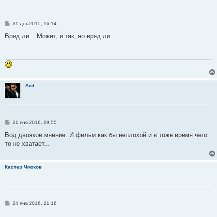
С
31 дек 2015, 16:14
о
о
Вряд ли... Может, и так, но вряд ли
б
щ
е
н
и
е
Anil
С
21 янв 2016, 09:55
о
о
Вод двоякое мнение. И фильм как бы неплохой и в тоже время чего
б
то не хватает...
щ
е
н
и
Каспер Чмоков
е
С
24 янв 2016, 21:16
о
о