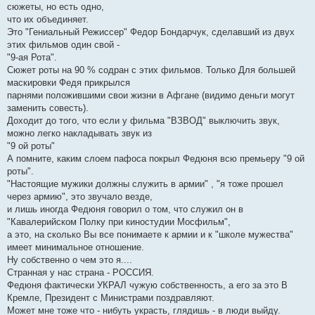
сюжеты, но есть одно,
что их объединяет.
Это "Гениальный Режиссер" Федор Бондарчук, сделавший из двух
этих фильмов один свой -
"9-ая Рота".
Сюжет роты на 90 % содран с этих фильмов. Только Для большей
маскировки Федя прикрылся
парнями положившими свои жизни в Афгане (видимо деньги могут
заменить совесть).
Доходит до того, что если у фильма "ВЗВОД" выключить звук,
можно легко накладывать звук из
"9 ой роты"
А помните, каким слоем пафоса покрыл Федюня всю премьеру "9 ой
роты".
"Настоящие мужики должны служить в армии" , "я тоже прошел
через армию", это звучало везде,
и лишь иногда Федюня говорил о том, что служил он в
"Кавалерийском Полку при киностудии Мосфильм",
а это, на сколько Вы все понимаете к армии и к "школе мужества"
имеет минимальное отношение.
Ну собственно о чем это я....
Странная у нас страна - РОССИЯ.
Федюня фактически УКРАЛ чужую собственность, а его за это В
Кремле, Президент с Министрами поздравляют.
Может мне тоже что - нибуть украсть, глядишь - в люди выйду.