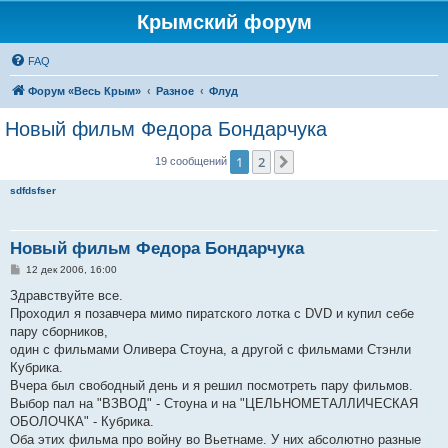
Крымский форум
FAQ
Форум «Весь Крым»
Разное
Флуд
Новый фильм Федора Бондарчука
1
2
След.
19 сообщений
sdfdsfser
Новый фильм Федора Бондарчука
С
12 дек 2006, 16:00
о
о
Здравствуйте все.
б
Проходил я позавчера мимо пиратского лотка с DVD и купил себе
щ
е
пару сборников,
н
один с фильмами Оливера Стоуна, а другой с фильмами Стэнли
и
е
Кубрика.
Вчера был свободный день и я решил посмотреть пару фильмов.
Выбор пал на "ВЗВОД" - Стоуна и на "ЦЕЛЬНОМЕТАЛЛИЧЕСКАЯ
ОБОЛОЧКА" - Кубрика.
Оба этих фильма про войну во Вьетнаме. У них абсолютно разные