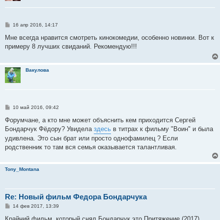
С
16 апр 2016, 14:17
о
о
Мне всегда нравится смотреть кинокомедии, особенно новинки. Вот к
б
примеру 8 лучших свиданий. Рекомендую!!!
щ
е
н
и
Вакулова
е
С
10 май 2016, 09:42
о
о
Форумчане, а кто мне может объяснить кем приходится Сергей
б
Бондарчук Фёдору? Увидела
здесь
в титрах к фильму "Воин" и была
щ
е
удивлена. Это сын брат или просто однофамилец ? Если
н
родственник то там вся семья оказывается талантливая.
и
е
Tony_Montana
Re: Новый фильм Федора Бондарчука
С
14 фев 2017, 13:39
о
о
Крайний фильм, который снял Бондарчук это Притяжение (2017)