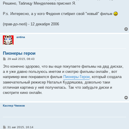
Решено, Таблицу Менделеева приснил Я.
P.s. Интересно, а у кого Федюня стибрил свой "новый" фильм
(прав-до-люб) - 12 декабря 2006
antina
Пионеры герои
С
29 май 2015, 08:43
о
о
Это конечно здорово, что вы еще покупаете фильмы на двд дисках,
б
а я уже давно пользуюсь инетом и смотрю фильмы онлайн , вот
щ
е
например мне понравился фильм
Пионеры Герои
, который создала
н
замечательный режисер Наталья Кудряшова, довольно таки
и
е
отличная картина у неё получилась. Так что забудьте диски и
смотрите кино онлайн.
Каспер Чмоков
С
31 авг 2015, 16:14