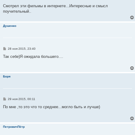
о
о
Смотрел эти фильмы в интернете...Интересные и смысл
б
поучительный..
щ
е
н
и
Душенко
е
С
28 ноя 2015, 23:40
о
о
Так себе)Я ожидала большего....
б
щ
е
н
и
Боря
е
С
29 ноя 2015, 00:11
о
о
По мне ,то это что то среднее...могло быть и лучше)
б
щ
е
н
и
ПетровичПётр
е