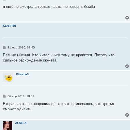
о
о
я ещё не смотрела третью часть, но говорят, бомба
б
щ
е
н
и
Kare.Petr
е
С
31 мар 2016, 08:45
о
о
Разные мнения. Кто читал книгу тому не нравится. Потому что
б
сильное расхождение сюжета.
щ
е
н
и
Oksana3
е
С
06 апр 2016, 18:51
о
о
Вторая часть не понравилась, так что сомневаюсь, что третья
б
сможет удивить.
щ
е
н
и
ALALLA
е