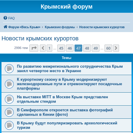
Крымский форум
FAQ
Форум «Весь Крым»
Крымские форумы
Новости крымских курортов
Новости крымских курортов
Страница
47
из
60
1
45
46
47
48
49
60
Пред.
След.
2996 тем
…
…
Темы
По развитию межрегионального сотрудничества Крым
занял четвертое место в Украине
К курортному сезону в Крыму модернизируют
железнодорожные пути и отремонтируют посадочные
платформы
На выставке МIТТ в Москве Крым представлен
отдельным стендом
В Симферополе откроется выставка фотографий
сделанных в Кении (фото)
В Крыму будут популяризировать археологический
туризм