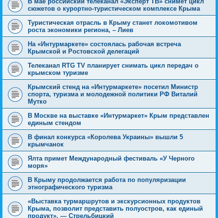
В мае российский телеканал «Эксперт ТВ» снимет цикл
сюжетов о курортно-туристическом комплексе Крыма
Туристическая отрасль в Крыму станет локомотивом
роста экономики региона, – Лиев
На «Интурмаркете» состоялась рабочая встреча
Крымской и Ростовской делегаций
Телеканал RTG TV планирует снимать цикл передач о
крымском туризме
Крымский стенд на «Интурмаркете» посетил Министр
спорта, туризма и молодежной политики РФ Виталий
Мутко
В Москве на выставке «Интурмаркет» Крым представлен
единым стендом
В финал конкурса «Королева Украины» вышли 5
крымчанок
Ялта примет Международный фестиваль «У Черного
моря»
В Крыму продолжается работа по популяризации
этнографического туризма
«Выставка турмаршрутов и экскурсионных продуктов
Крыма, позволит представить полуостров, как единый
продукт», — Стрельбицкий