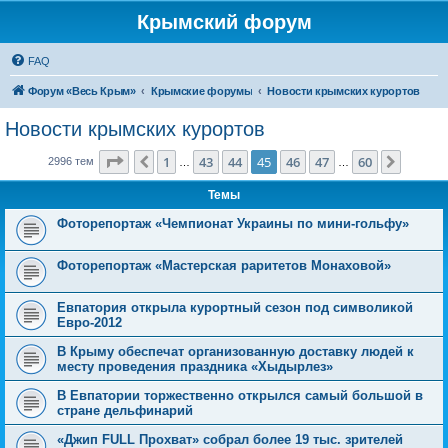
Крымский форум
FAQ
Форум «Весь Крым»
Крымские форумы
Новости крымских курортов
Новости крымских курортов
Страница
45
из
60
1
43
44
45
46
47
60
Пред.
След.
2996 тем
…
…
Темы
Фоторепортаж «Чемпионат Украины по мини-гольфу»
Фоторепортаж «Мастерская раритетов Монаховой»
Евпатория открыла курортный сезон под символикой
Евро-2012
В Крыму обеспечат организованную доставку людей к
месту проведения праздника «Хыдырлез»
В Евпатории торжественно открылся самый большой в
стране дельфинарий
«Джип FULL Прохват» собрал более 19 тыс. зрителей