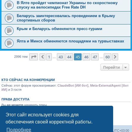
В Ялте пройдет чемпионат Украины по скоростному
спуску на велосипедах Free Rate DH
Беларусь заинтересовалась проведением в Крыму
спортивных сборов
Крым и Беларусь обменяются пресс-турами
Ялта и Минск обменяются площадями на турвыставках
Страница
45
из
60
1
43
44
45
46
47
60
Пред.
След.
2996 тем
…
…
Перейти
КТО СЕЙЧАС НА КОНФЕРЕНЦИИ
Сейчас этот форум просматривают:
ClaudeBot [ИИ бот]
,
Meta-ExternalAgent [бот
ИИ]
и 3 гостя
ПРАВА ДОСТУПА
Вы
не можете
начинать темы
Вы
не можете
отвечать на сообщения
Вы
не можете
редактировать свои сообщения
Этот сайт использует cookies для
Вы
не можете
удалять свои сообщения
обеспечения своей корректной работы.
Вы
не можете
добавлять вложения
Подробнее
Форум «Весь Крым»
Наша команда
Часовой пояс:
UTC+03:00