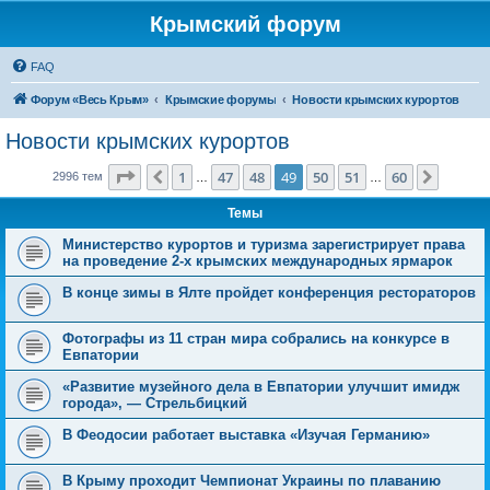
Крымский форум
FAQ
Форум «Весь Крым»
Крымские форумы
Новости крымских курортов
Новости крымских курортов
Страница
49
из
60
1
47
48
49
50
51
60
Пред.
След.
2996 тем
…
…
Темы
Министерство курортов и туризма зарегистрирует права
на проведение 2-х крымских международных ярмарок
В конце зимы в Ялте пройдет конференция рестораторов
Фотографы из 11 стран мира собрались на конкурсе в
Евпатории
«Развитие музейного дела в Евпатории улучшит имидж
города», — Стрельбицкий
В Феодосии работает выставка «Изучая Германию»
В Крыму проходит Чемпионат Украины по плаванию