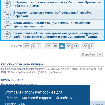
В Крыму стартовал новый проект «Рестораны Крыма без
табачного дыма»
В Крыму появится скоростной рельсовый автобус, –
Черевков
Злата Огневич станет лицом рекламной кампании
крымских курортов
На выставке в Стамбуле крымская делегация проведет
рабочие встречи с властями и туркомпаниями Турции
Страница
49
из
60
1
47
48
49
50
51
60
Пред.
След.
2996 тем
…
…
Перейти
КТО СЕЙЧАС НА КОНФЕРЕНЦИИ
Сейчас этот форум просматривают:
ClaudeBot [ИИ бот]
,
Meta-ExternalAgent [бот
ИИ]
,
SERankingBacklinksBot [SEO бот]
и 3 гостя
ПРАВА ДОСТУПА
Вы
не можете
начинать темы
Вы
не можете
отвечать на сообщения
Вы
не можете
редактировать свои сообщения
Этот сайт использует cookies для
Вы
не можете
удалять свои сообщения
обеспечения своей корректной работы.
Вы
не можете
добавлять вложения
Подробнее
Форум «Весь Крым»
Наша команда
Часовой пояс:
UTC+03:00