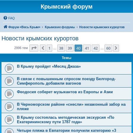
Крымский форум
FAQ
Форум «Весь Крым»
Крымские форумы
Новости крымских курортов
Новости крымских курортов
Страница
40
из
60
1
38
39
40
41
42
60
Пред.
След.
2996 тем
…
…
Темы
В Крыму пройдет «Месяц Джаза»
В связи с повышенным спросом поезду Белгород-
Симферополь добавили вагонов
Феодосия соберет музыкантов из Европы и Азии
В Черноморском районе «снесли» незаконный забор на
пляже
В Крыму состоялась методическая экскурсия «По
Екатерининскому пути 1787 года»
Четыре пляжа в Евпатории получили категорию «3