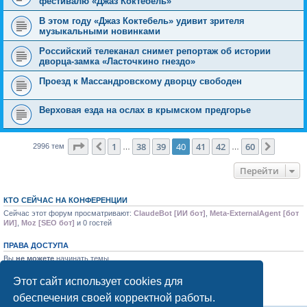
фестивалю «Джаз Коктебель»
В этом году «Джаз Коктебель» удивит зрителя
музыкальными новинками
Российский телеканал снимет репортаж об истории
дворца-замка «Ласточкино гнездо»
Проезд к Массандровскому дворцу свободен
Верховая езда на ослах в крымском предгорье
Страница
40
из
60
1
38
39
40
41
42
60
Пред.
След.
2996 тем
…
…
Перейти
КТО СЕЙЧАС НА КОНФЕРЕНЦИИ
Сейчас этот форум просматривают:
ClaudeBot [ИИ бот]
,
Meta-ExternalAgent [бот
ИИ]
,
Moz [SEO бот]
и 0 гостей
ПРАВА ДОСТУПА
Вы
не можете
начинать темы
Вы
не можете
отвечать на сообщения
Вы
не можете
редактировать свои сообщения
Этот сайт использует cookies для
Вы
не можете
удалять свои сообщения
обеспечения своей корректной работы.
Вы
не можете
добавлять вложения