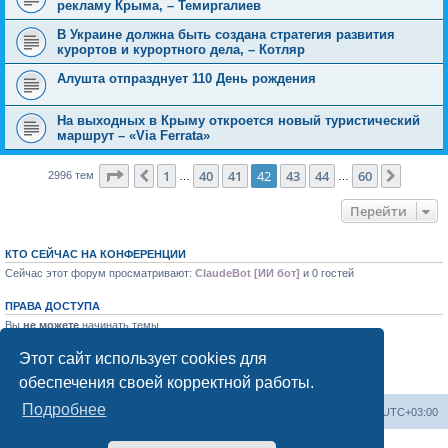
рекламу Крыма, – Темиргалиев
В Украине должна быть создана стратегия развития
курортов и курортного дела, – Котляр
Алушта отпразднует 110 День рождения
На выходных в Крыму откроется новый туристический
маршрут – «Via Ferrata»
Страница
42
из
60
1
40
41
42
43
44
60
Пред.
След.
2996 тем
…
…
Перейти
КТО СЕЙЧАС НА КОНФЕРЕНЦИИ
Сейчас этот форум просматривают:
ClaudeBot [ИИ бот]
и 0 гостей
ПРАВА ДОСТУПА
Вы
не можете
начинать темы
Вы
не можете
отвечать на сообщения
Вы
не можете
редактировать свои сообщения
Этот сайт использует cookies для
Вы
не можете
удалять свои сообщения
обеспечения своей корректной работы.
Вы
не можете
добавлять вложения
Подробнее
Форум «Весь Крым»
Наша команда
Часовой пояс:
UTC+03:00
Создано на основе phpBB® Forum Software © phpBB Limited