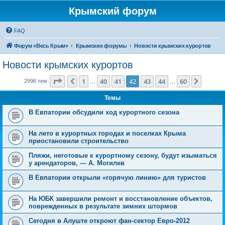
Крымский форум
FAQ
Форум «Весь Крым»
Крымские форумы
Новости крымских курортов
Новости крымских курортов
Страница
42
из
60
1
40
41
42
43
44
60
Пред.
След.
2996 тем
…
…
Темы
В Евпатории обсудили ход курортного сезона
На лето в курортных городах и поселках Крыма
приостановили строительство
Пляжи, неготовые к курортному сезону, будут изыматься
у арендаторов, — А. Могилев
В Евпатории открыли «горячую линию» для туристов
На ЮБК завершили ремонт и восстановление объектов,
поврежденных в результате зимних штормов
Сегодня в Алуште откроют фан-сектор Евро-2012