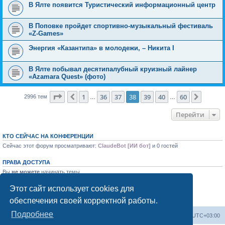
В Ялте появится Туристический информационный центр
В Поповке пройдет спортивно-музыкальный фестиваль
«Z-Games»
Энергия «Казантипа» в молодежи, – Никита I
В Ялте побывал десятипалубный круизный лайнер
«Azamara Quest» (фото)
Страница
38
из
60
1
36
37
38
39
40
60
Пред.
След.
2996 тем
…
…
Перейти
КТО СЕЙЧАС НА КОНФЕРЕНЦИИ
Сейчас этот форум просматривают:
ClaudeBot [ИИ бот]
и 0 гостей
ПРАВА ДОСТУПА
Вы
не можете
начинать темы
Вы
не можете
отвечать на сообщения
Вы
не можете
редактировать свои сообщения
Этот сайт использует cookies для
Вы
не можете
удалять свои сообщения
обеспечения своей корректной работы.
Вы
не можете
добавлять вложения
Подробнее
Форум «Весь Крым»
Наша команда
Часовой пояс:
UTC+03:00