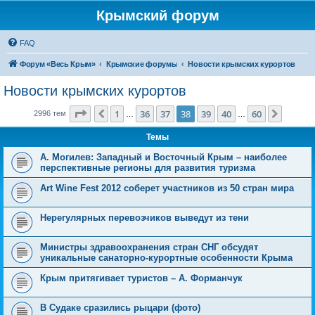
Крымский форум
FAQ
Форум «Весь Крым»
Крымские форумы
Новости крымских курортов
Новости крымских курортов
Страница
38
из
60
1
36
37
38
39
40
60
Пред.
След.
2996 тем
…
…
Темы
А. Могилев: Западный и Восточный Крым – наиболее
перспективные регионы для развития туризма
Art Wine Fest 2012 соберет участников из 50 стран мира
Нерегулярных перевозчиков выведут из тени
Министры здравоохранения стран СНГ обсудят
уникальные санаторно-курортные особенности Крыма
Крым притягивает туристов – А. Форманчук
В Судаке сразились рыцари (фото)