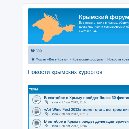
Крымский фору
Все виды отдыха в Крыму, общен
доска частных и коммерческих об
услуги и т.д.
FAQ
Форум «Весь Крым»
Крымские форумы
Новости кры
Новости крымских курортов
ТЕМЫ
В сентябре в Крыму пройдет более 30 фестив
Тюпа
»
17 авг 2012, 11:40
«Art Wine Fest 2012» может стать центром ви
Тюпа
»
28 авг 2012, 13:13
В октябре в Крым приедет делегация врачей
Тюпа
»
28 авг 2012, 13:07