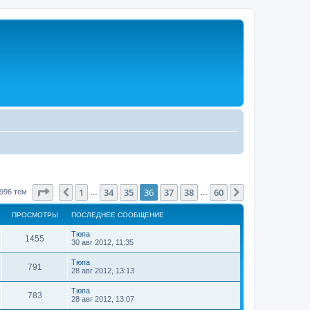
Страница
36
из
60
1
34
35
36
37
38
60
Пред.
След.
996 тем
…
…
ПРОСМОТРЫ
ПОСЛЕДНЕЕ СООБЩЕНИЕ
Тюпа
1455
30 авг 2012, 11:35
Тюпа
791
28 авг 2012, 13:13
Тюпа
783
28 авг 2012, 13:07