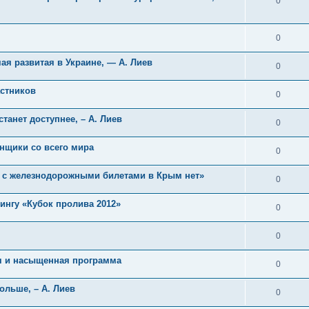
0
0
я развитая в Украине, — А. Лиев
0
астников
0
танет доступнее, – А. Лиев
0
онщики со всего мира
0
м с железнодорожными билетами в Крым нет»
0
ингу «Кубок пролива 2012»
0
0
ая и насыщенная программа
0
льше, – А. Лиев
0