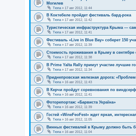
Могилев
Тюпа
»
17 авг 2012, 11:44
В Коктебеле пройдет фестиваль бард-рока
Тюпа
»
17 авг 2012, 11:42
Туристическая инфраструктура Крыма — сама
Тюпа
»
17 авг 2012, 11:41
Фестиваль «Live in Blue Bay» соберет 150 уч
Тюпа
»
17 авг 2012, 11:39
Стоимость проживания в Крыму в сентябре с
Тюпа
»
17 авг 2012, 11:38
В Prime Yalta Rally примут участие лучшие г
Тюпа
»
17 авг 2012, 11:34
Приднепровская железная дорога: «Пробле
Тюпа
»
16 авг 2012, 11:43
В Керчи пройдут соревнования по виндсерф
Тюпа
»
16 авг 2012, 11:41
Фоторепортаж: «Барвиста Україна»
Тюпа
»
16 авг 2012, 11:39
Гостей «WineFeoFest» ждет яркая, интересн
Тюпа
»
16 авг 2012, 11:05
Винных фестивалей в Крыму должно быть бо
Тюпа
»
16 авг 2012, 11:04