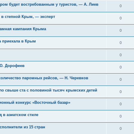
ом будет востребованным у туристов, — А. Лиев
0
 в степной Крым, — эксперт
0
ламная кампания Крыма
0
ва приехала в Крым
0
0
 Ю. Дорофеев
0
 количество паромных рейсов, — Н. Черевков
0
ло свыше ста с половиной тысяч крымских детей
0
ионный конкурс «Восточный базар»
0
д в азиатском стиле
0
сполнители из 15 стран
0