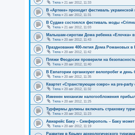
Тюпа
»
21 авг 2012, 11:33
В «Артеке» проходит фестиваль украинской
Тюпа
»
21 авг 2012, 11:31
В Судаке состоялся фестиваль моды «CrimeaF
Тюпа
»
21 авг 2012, 11:03
Малышам-сиротам Дома ребенка «Елочка» в
Тюпа
»
20 авг 2012, 11:43
Празднование 400-летия Дома Романовых в 
Тюпа
»
20 авг 2012, 11:42
Пляжи Феодосии проверили на безопасность
Тюпа
»
20 авг 2012, 11:40
В Евпатории организуют велопробег и день 
Тюпа
»
20 авг 2012, 11:35
Квартет «Странствующее озеро» на pre-party 
Тюпа
»
20 авг 2012, 11:32
Изменен механизм налогообложения прибыл
Тюпа
»
20 авг 2012, 11:25
Турфирмы должны включать страховку турист
Тюпа
»
20 авг 2012, 11:23
Авиарейс Баку – Симферополь – Баку может
Тюпа
»
20 авг 2012, 11:19
Развитие в Крыму археологического туризма