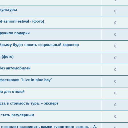
 культуры
0
ashionFestival» (фото)
0
ручили подарки
0
Крыму будет носить социальный характер
0
 (фото)
0
без автомобилей
0
фестиваля "Live in blue bay"
0
и для отелей
0
а в стоимость тура, – эксперт
0
 стать регулярным
0
 позволит расширить рамки курортного сезона, – А.