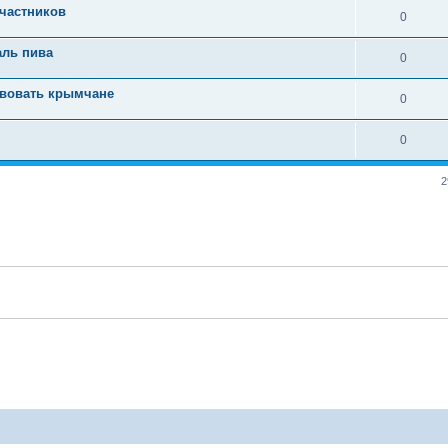
участников
0
аль пива
0
ствовать крымчане
0
0
2