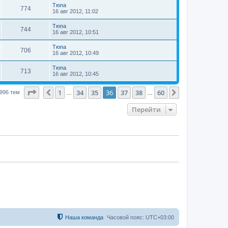
Тюпа
774
16 авг 2012, 11:02
Тюпа
744
16 авг 2012, 10:51
Тюпа
706
16 авг 2012, 10:49
Тюпа
713
16 авг 2012, 10:45
Страница
36
из
60
1
34
35
36
37
38
60
Пред.
След.
996 тем
…
…
Перейти
Наша команда
Часовой пояс:
UTC+03:00