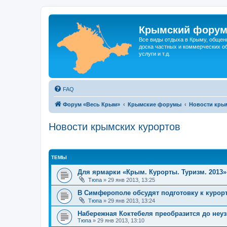
Крымский фору
Все виды отдыха в Крыму, общен
доска частных и коммерческих об
услуги и т.д.
FAQ
Форум «Весь Крым»
Крымские форумы
Новости кры
Новости крымских курортов
ТЕМЫ
Для ярмарки «Крым. Курорты. Туризм. 2013
Тюпа
»
29 янв 2013, 13:25
В Симферополе обсудят подготовку к курорт
Тюпа
»
29 янв 2013, 13:24
Набережная Коктебеля преобразится до неу
Тюпа
»
29 янв 2013, 13:10