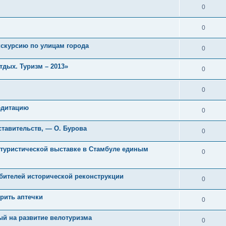
0
0
кскурсию по улицам города
0
дых. Туризм – 2013»
0
0
едитацию
0
тавительств, — О. Бурова
0
туристической выставке в Стамбуле единым
0
бителей исторической реконструкции
0
рить аптечки
0
й на развитие велотуризма
0