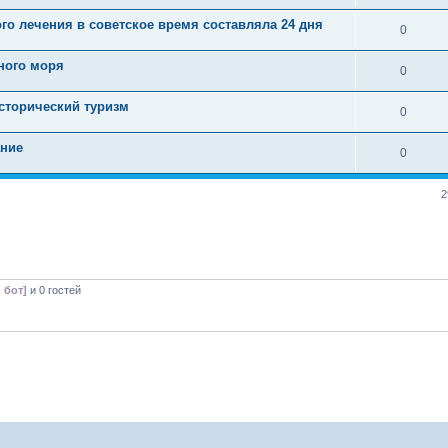
о лечения в советское время составляла 24 дня
0
ного моря
0
сторический туризм
0
ание
0
2
 бот]
и 0 гостей