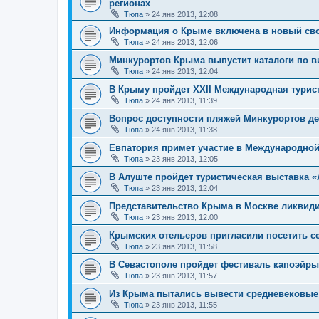
регионах
Тюпа
»
24 янв 2013, 12:08
Информация о Крыме включена в новый св
Тюпа
»
24 янв 2013, 12:06
Минкурортов Крыма выпустит каталоги по в
Тюпа
»
24 янв 2013, 12:04
В Крыму пройдет XXII Международная турист
Тюпа
»
24 янв 2013, 11:39
Вопрос доступности пляжей Минкурортов дер
Тюпа
»
24 янв 2013, 11:38
Евпатория примет участие в Международной
Тюпа
»
23 янв 2013, 12:05
В Алуште пройдет туристическая выставка 
Тюпа
»
23 янв 2013, 12:04
Представительство Крыма в Москве ликвид
Тюпа
»
23 янв 2013, 12:00
Крымских отельеров пригласили посетить с
Тюпа
»
23 янв 2013, 11:58
В Севастополе пройдет фестиваль капоэйры
Тюпа
»
23 янв 2013, 11:57
Из Крыма пытались вывести средневековы
Тюпа
»
23 янв 2013, 11:55