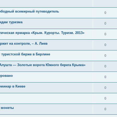
ободный всемирный путеводитель
0
идам туризма
0
ическая ярмарка «Крым. Курорты. Туризм. 2013»
0
жит на контроле, – А. Лиев
0
 туристской бирже в Берлине
0
«Алушта — Золотые ворота Южного берега Крыма»
0
ировано
0
еминар в Киеве
0
0
е монеты
0