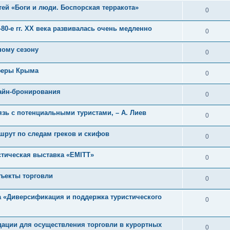
ей «Боги и люди. Боспорская терракота»
0
80-е гг. ХХ века развивалась очень медленно
0
ному сезону
0
феры Крыма
0
айн-бронирования
0
зь с потенциальными туристами, – А. Лиев
0
шрут по следам греков и скифов
0
тическая выставка «EMITT»
0
ъекты торговли
0
 «Диверсификация и поддержка туристического
0
ации для осуществления торговли в курортных
0