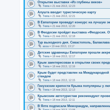
Открытие выставки «Из глубины веков»
Тюпа
»
21 янв 2013, 12:23
Алушта вводит туристическую карту
Тюпа
»
21 янв 2013, 12:21
В Евпатории проведут конкурс на лучшую э
Тюпа
»
21 янв 2013, 12:20
В Феодосии пройдет выставка «Феодосия. От
Тюпа
»
21 янв 2013, 12:18
Тур выходного дня. Севастополь, Балаклава
assa
»
19 янв 2013, 13:17
Детские здравницы Евпатории прошли аккр
Тюпа
»
18 янв 2013, 12:17
Крым заинтересован в открытии своих предс
Тюпа
»
18 янв 2013, 12:16
Крым будет представлен на Международной 
стендом
Тюпа
»
18 янв 2013, 12:15
Генуэзские крепости Крыма популярны у лю
Тюпа
»
18 янв 2013, 12:13
Крымским автотуристам рекомендуют прове
Тюпа
»
18 янв 2013, 12:11
В Ялте подписали Меморандум, направленны
Тюпа
»
18 янв 2013, 12:08