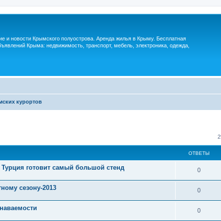
м
ие и новости Крымского полуострова. Аренда жилья в Крыму. Бесплатная
ъявлений Крыма: недвижимость, транспорт, мебель, электроника, одежда,
мских курортов
2
ОТВЕТЫ
» Турция готовит самый большой стенд
0
ному сезону-2013
0
знаваемости
0