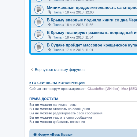
Минимальная продолжительность санаторног
Тюпа
»
18 янв 2013, 12:00
В Крыму впервые подняли книги со дна Чер
Тюпа
»
18 янв 2013, 11:56
В Крыму планируют развивать подводный и
Тюпа
»
18 янв 2013, 11:54
В Судаке пройдет массовое крещенское куп
Тюпа
»
17 янв 2013, 11:01
Вернуться к списку форумов
КТО СЕЙЧАС НА КОНФЕРЕНЦИИ
Сейчас этот форум просматривают:
ClaudeBot [ИИ бот]
,
Moz [SEO
ПРАВА ДОСТУПА
Вы
не можете
начинать темы
Вы
не можете
отвечать на сообщения
Вы
не можете
редактировать свои сообщения
Вы
не можете
удалять свои сообщения
Вы
не можете
добавлять вложения
Форум «Весь Крым»