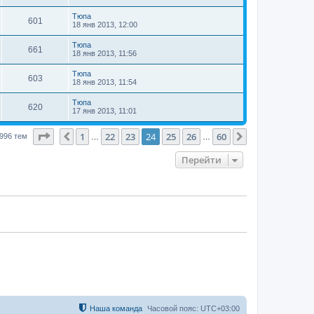
Тюпа
601
18 янв 2013, 12:00
Тюпа
661
18 янв 2013, 11:56
Тюпа
603
18 янв 2013, 11:54
Тюпа
620
17 янв 2013, 11:01
Страница
24
из
60
1
22
23
24
25
26
60
Пред.
След.
996 тем
…
…
Перейти
Наша команда
Часовой пояс:
UTC+03:00