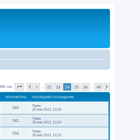
Страница
24
из
60
1
22
23
24
25
26
60
Пред.
След.
996 тем
…
…
ПРОСМОТРЫ
ПОСЛЕДНЕЕ СООБЩЕНИЕ
Тюпа
582
29 янв 2013, 13:25
Тюпа
541
29 янв 2013, 13:24
Тюпа
556
29 янв 2013, 13:10