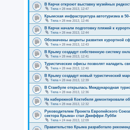
В Керчи откроют выставку музейных редкост
Тюпа
»
28 янв 2013, 12:47
Крымская инфраструктура автотуризма в 50–
Тюпа
»
28 янв 2013, 12:46
В Керчи начали подготовку пляжей к курорт
Тюпа
»
28 янв 2013, 12:44
Обозначены акценты развития курортной с
Тюпа
»
28 янв 2013, 12:43
В Крыму создадут собственную систему онл
Тюпа
»
28 янв 2013, 12:41
Туристические офисы позволят наладить свя
Тюпа
»
28 янв 2013, 12:40
В Крыму создадут новый туристический мар
Тюпа
»
28 янв 2013, 12:39
В Стамбуле открылась Международная турис
Тюпа
»
28 янв 2013, 12:36
На набережной Коктебеля демонтировали об
Тюпа
»
28 янв 2013, 12:32
Руководителем Проекта Европейского Союза
сектора Крыма» стал Джеффри Лубби
Тюпа
»
24 янв 2013, 12:09
Правительство Крыма разработало рекоменд