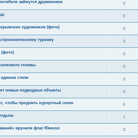
октебеле займутся дружинники
0
ца
0
 крымских художников (фото)
0
астрономическому туризму
0
(фото)
0
оселкового головы
0
 едином стиле
0
нят новые подводные объекты
0
с, чтобы продлить курортный сезон
0
 отдыха
1
ваний» вручили флаг Юнеско
0