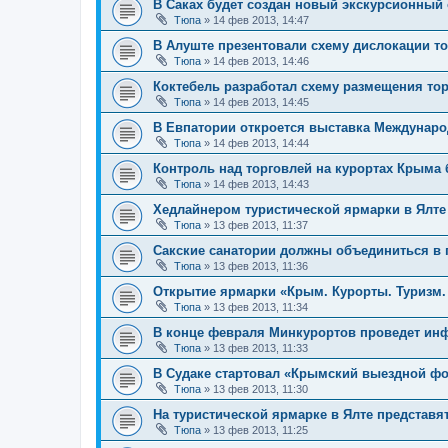
В Саках будет создан новый экскурсионный 
Тюпа
»
14 фев 2013, 14:47
В Алуште презентовали схему дислокации т
Тюпа
»
14 фев 2013, 14:46
Коктебель разработал схему размещения то
Тюпа
»
14 фев 2013, 14:45
В Евпатории откроется выставка Междунаро
Тюпа
»
14 фев 2013, 14:44
Контроль над торговлей на курортах Крыма
Тюпа
»
14 фев 2013, 14:43
Хедлайнером туристической ярмарки в Ялте 
Тюпа
»
13 фев 2013, 11:37
Сакские санатории должны объединиться в 
Тюпа
»
13 фев 2013, 11:36
Открытие ярмарки «Крым. Курорты. Туризм. 
Тюпа
»
13 фев 2013, 11:34
В конце февраля Минкурортов проведет инф
Тюпа
»
13 фев 2013, 11:33
В Судаке стартовал «Крымский выездной фор
Тюпа
»
13 фев 2013, 11:30
На туристической ярмарке в Ялте представя
Тюпа
»
13 фев 2013, 11:25