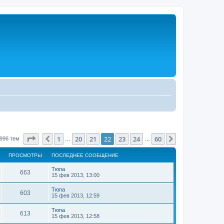
Страница
22
из
60
1
20
21
22
23
24
60
Пред.
След.
996 тем
…
…
ПРОСМОТРЫ
ПОСЛЕДНЕЕ СООБЩЕНИЕ
Тюпа
663
15 фев 2013, 13:00
Тюпа
603
15 фев 2013, 12:59
Тюпа
613
15 фев 2013, 12:58