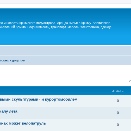
м
ие и новости Крымского полуострова. Аренда жилья в Крыму. Бесплатная
ъявлений Крыма: недвижимость, транспорт, мебель, электроника, одежда,
мских курортов
2
ОТВЕТЫ
ивыми скульптурами» и курортомобилем
0
чалу лета
0
онах может велопатруль
0