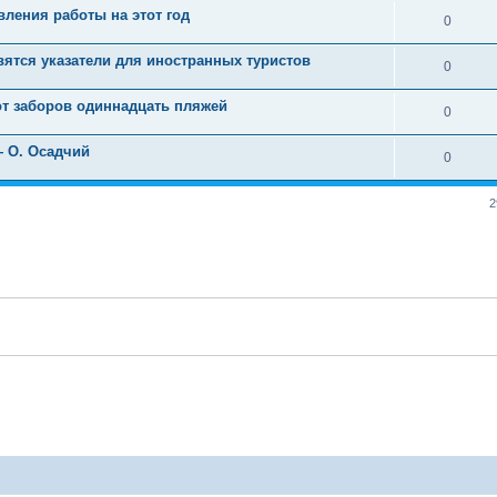
ления работы на этот год
0
ятся указатели для иностранных туристов
0
т заборов одиннадцать пляжей
0
 О. Осадчий
0
2