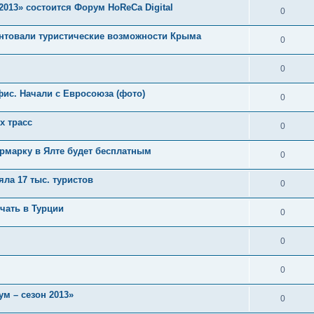
2013» состоится Форум HoReCa Digital
0
зентовали туристические возможности Крыма
0
0
ис. Начали с Евросоюза (фото)
0
х трасс
0
ярмарку в Ялте будет бесплатным
0
ла 17 тыс. туристов
0
чать в Турции
0
0
0
м – сезон 2013»
0