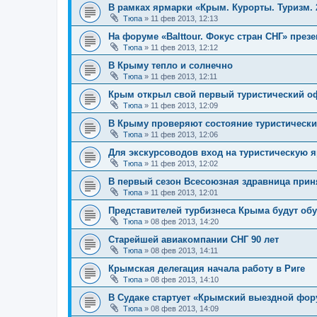
В рамках ярмарки «Крым. Курорты. Туризм. 
Тюпа
»
11 фев 2013, 12:13
На форуме «Balttour. Фокус стран СНГ» пре
Тюпа
»
11 фев 2013, 12:12
В Крыму тепло и солнечно
Тюпа
»
11 фев 2013, 12:11
Крым открыл свой первый туристический оф
Тюпа
»
11 фев 2013, 12:09
В Крыму проверяют состояние туристически
Тюпа
»
11 фев 2013, 12:06
Для экскурсоводов вход на туристическую 
Тюпа
»
11 фев 2013, 12:02
В первый сезон Всесоюзная здравница приня
Тюпа
»
11 фев 2013, 12:01
Представителей турбизнеса Крыма будут обу
Тюпа
»
08 фев 2013, 14:20
Старейшей авиакомпании СНГ 90 лет
Тюпа
»
08 фев 2013, 14:11
Крымская делегация начала работу в Риге
Тюпа
»
08 фев 2013, 14:10
В Судаке стартует «Крымский выездной фору
Тюпа
»
08 фев 2013, 14:09