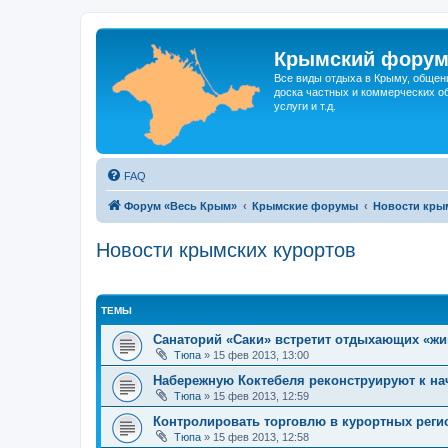
Крымский фору
Все виды отдыха в Крыму, общен
доска частных и коммерческих об
услуги и т.д.
FAQ
Форум «Весь Крым»
Крымские форумы
Новости кры
Новости крымских курортов
ТЕМЫ
Санаторий «Саки» встретит отдыхающих «ж
Тюпа
»
15 фев 2013, 13:00
Набережную Коктебеля реконструируют к на
Тюпа
»
15 фев 2013, 12:59
Контролировать торговлю в курортных реги
Тюпа
»
15 фев 2013, 12:58