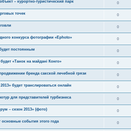
объект – курортно-туристический парк
0
орговых точек
0
рговли
0
дного конкурса фотографии «Ephoto»
0
 будет постоянным
0
будет «Танок на майдані Конго»
0
продвижении бренда сакской лечебной грязи
0
2013» будет транслироваться онлайн
0
отур для представителей турбизнеса
0
ум – сезон 2013» (фото)
0
т основные события этого года
0