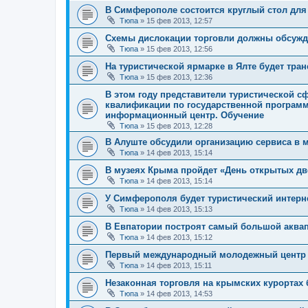
В Симферополе состоится круглый стол для
Тюпа
»
15 фев 2013, 12:57
Схемы дислокации торговли должны обсужда
Тюпа
»
15 фев 2013, 12:56
На туристической ярмарке в Ялте будет тра
Тюпа
»
15 фев 2013, 12:36
В этом году представители туристической 
квалификации по государственной программ
информационный центр. Обучение
Тюпа
»
15 фев 2013, 12:28
В Алуште обсудили организацию сервиса в 
Тюпа
»
14 фев 2013, 15:14
В музеях Крыма пройдет «День открытых дв
Тюпа
»
14 фев 2013, 15:14
У Симферополя будет туристический интерн
Тюпа
»
14 фев 2013, 15:13
В Евпатории построят самый большой аква
Тюпа
»
14 фев 2013, 15:12
Первый международный молодежный центр 
Тюпа
»
14 фев 2013, 15:11
Незаконная торговля на крымских курортах бу
Тюпа
»
14 фев 2013, 14:53