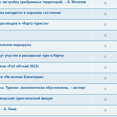
ю застройку прибрежных территорий, – А. Могилев
0
она находятся в хорошем состоянии
0
урсоводов и «Карту туриста»
0
0
тические маршруты
0
ут участие в рекламном туре в Керчи
0
в «Full off-road 2013»
0
тв «На волнах Евпатории»
0
ы. Туризм» экономически обусловлена, – эксперт
0
оморский туристический форум
0
– А. Лиев
0