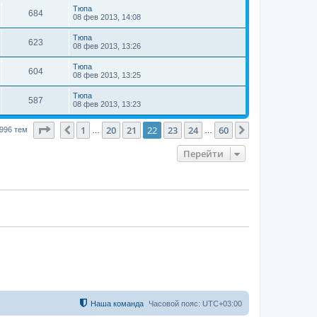
Тюпа
684
08 фев 2013, 14:08
Тюпа
623
08 фев 2013, 13:26
Тюпа
604
08 фев 2013, 13:25
Тюпа
587
08 фев 2013, 13:23
Страница
22
из
60
1
20
21
22
23
24
60
Пред.
След.
996 тем
…
…
Перейти
Наша команда
Часовой пояс:
UTC+03:00