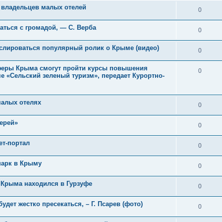
 владельцев малых отелей
0
ться с громадой, — С. Верба
0
нслироваться популярный ролик о Крыме (видео)
0
сферы Крыма смогут пройти курсы повышения
0
е «Сельский зеленый туризм», передает Курортно-
малых отелях
0
ерей»
0
ет-портал
0
парк в Крыму
0
Крыма находился в Гурзуфе
0
дет жестко пресекаться, – Г. Псарев (фото)
0