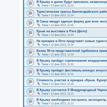
В Крыму и далее будут пресекать незаконну
Тюпа
»
13 фев 2013, 11:24
Туристические трассы Бахчисарайского рай
Тюпа
»
13 фев 2013, 11:14
В Саках введут единую форму для всех экск
Тюпа
»
12 фев 2013, 11:45
Крым на выставке в Риге (фото)
Тюпа
»
12 фев 2013, 11:44
На ярмарке в Ялте представят новые турис
Тюпа
»
12 фев 2013, 11:34
Более 50-ти представителей турбизнеса прим
Тюпа
»
12 фев 2013, 11:33
В Крыму пройдут соревнования внедорожнико
Тюпа
»
12 фев 2013, 11:31
В Крыму пройдет фестиваль-конкурс искусс
Тюпа
»
12 фев 2013, 11:31
Стоимость участия в ярмарке «Крым. Курорт
Тюпа
»
12 фев 2013, 11:29
В Крыму состоится II Международный Черн
Тюпа
»
12 фев 2013, 11:21
В Крыму необходимо построить экспоцентр, 
Тюпа
»
12 фев 2013, 11:13