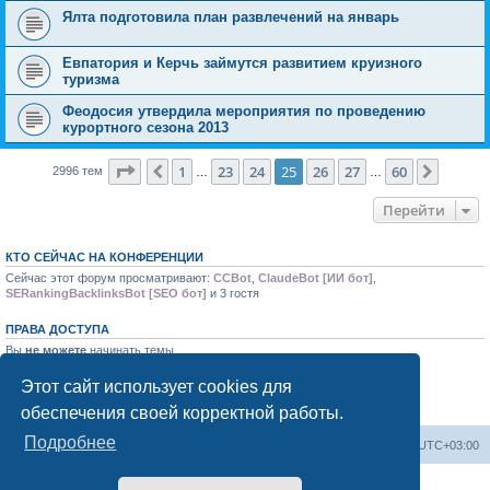
Ялта подготовила план развлечений на январь
Евпатория и Керчь займутся развитием круизного
туризма
Феодосия утвердила мероприятия по проведению
курортного сезона 2013
Страница
25
из
60
1
23
24
25
26
27
60
Пред.
След.
2996 тем
…
…
Перейти
КТО СЕЙЧАС НА КОНФЕРЕНЦИИ
Сейчас этот форум просматривают:
CCBot
,
ClaudeBot [ИИ бот]
,
SERankingBacklinksBot [SEO бот]
и 3 гостя
ПРАВА ДОСТУПА
Вы
не можете
начинать темы
Вы
не можете
отвечать на сообщения
Вы
не можете
редактировать свои сообщения
Этот сайт использует cookies для
Вы
не можете
удалять свои сообщения
обеспечения своей корректной работы.
Вы
не можете
добавлять вложения
Подробнее
Форум «Весь Крым»
Наша команда
Часовой пояс:
UTC+03:00
Создано на основе phpBB® Forum Software © phpBB Limited