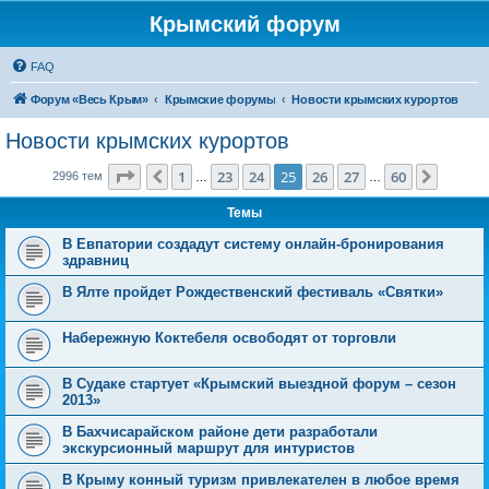
Крымский форум
FAQ
Форум «Весь Крым»
Крымские форумы
Новости крымских курортов
Новости крымских курортов
Страница
25
из
60
1
23
24
25
26
27
60
Пред.
След.
2996 тем
…
…
Темы
В Евпатории создадут систему онлайн-бронирования
здравниц
В Ялте пройдет Рождественский фестиваль «Святки»
Набережную Коктебеля освободят от торговли
В Судаке стартует «Крымский выездной форум – сезон
2013»
В Бахчисарайском районе дети разработали
экскурсионный маршрут для интуристов
В Крыму конный туризм привлекателен в любое время