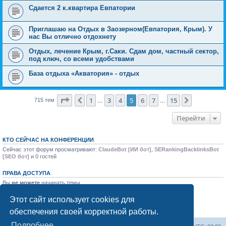
Сдается 2 к.квартира Евпатории
Приглашаю на Отдых в Заозерном(Евпатория, Крым). У
нас Вы отлично отдохнету
Отдых, лечение Крым, г.Саки. Сдам дом, частный сектор,
под ключ, со всеми удобствами
База отдыха «Акватория» - отдых
Страница
5
из
15
1
3
4
5
6
7
15
Пред.
След.
715 тем
…
…
Перейти
КТО СЕЙЧАС НА КОНФЕРЕНЦИИ
Сейчас этот форум просматривают:
ClaudeBot [ИИ бот]
,
SERankingBacklinksBot
[SEO бот]
и 0 гостей
ПРАВА ДОСТУПА
Вы
не можете
начинать темы
Вы
не можете
отвечать на сообщения
Вы
не можете
редактировать свои сообщения
Этот сайт использует cookies для
Вы
не можете
удалять свои сообщения
обеспечения своей корректной работы.
Вы
не можете
добавлять вложения
Подробнее