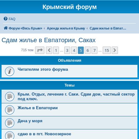
Крымский форум
FAQ
Форум «Весь Крым»
Аренда жилья в Крыму
Сдам жилье в Евпатории, Саках
Сдам жилье в Евпатории, Саках
Страница
5
из
15
1
3
4
5
6
7
15
Пред.
След.
715 тем
…
…
Объявления
Читателям этого форума
Темы
Крым. Отдых, лечение г. Саки. Сдам дом, частный сектор
под ключ.
Жилье в Евпатории
Дача у моря
сдаю в в пгт. Новоозерное