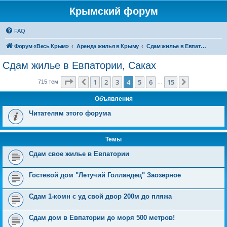
Крымский форум
FAQ
Форум «Весь Крым»
Аренда жилья в Крыму
Сдам жилье в Евпатории, Саках
Сдам жилье в Евпатории, Саках
Страница
4
из
15
1
2
3
4
5
6
15
Пред.
След.
715 тем
…
Объявления
Читателям этого форума
Темы
Сдам свое жилье в Евпатории
Гостевой дом "Летучий Голландец" Заозерное
Сдам 1-комн с уд свой двор 200м до пляжа
Сдам дом в Евпатории до моря 500 метров!