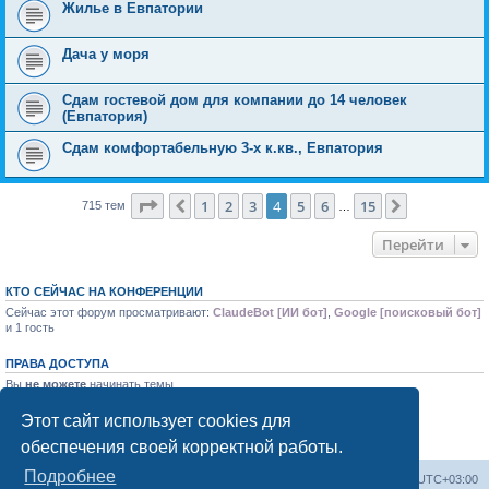
Жилье в Евпатории
Дача у моря
Сдам гостевой дом для компании до 14 человек
(Евпатория)
Сдам комфортабельную 3-х к.кв., Евпатория
Страница
4
из
15
1
2
3
4
5
6
15
Пред.
След.
715 тем
…
Перейти
КТО СЕЙЧАС НА КОНФЕРЕНЦИИ
Сейчас этот форум просматривают:
ClaudeBot [ИИ бот]
,
Google [поисковый бот]
и 1 гость
ПРАВА ДОСТУПА
Вы
не можете
начинать темы
Вы
не можете
отвечать на сообщения
Вы
не можете
редактировать свои сообщения
Этот сайт использует cookies для
Вы
не можете
удалять свои сообщения
обеспечения своей корректной работы.
Вы
не можете
добавлять вложения
Подробнее
Форум «Весь Крым»
Наша команда
Часовой пояс:
UTC+03:00