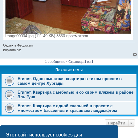
Image00004.jpg (111.49 КБ) 3350 просмотров
Отдых в Феодосии:
kupidom.biz
1 сообщение • Страница
1
из
1
Похожие темы
Египет. Однокомнатная квартира в тихом проекте в
самом центре Хургады
Египет. Квартира с мебелью и со своим пляжем в районе
Эль Гуна
Египет. Квартира с одной спальней в проекте с
множеством бассейнов и красивым ландшафтом
Перейти
Этот сайт использует cookies для
КТО СЕЙЧАС НА КОНФЕРЕНЦИИ