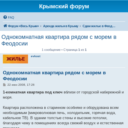
Крымский форум
FAQ
Форум «Весь Крым»
Аренда жилья в Крыму
Сдам жилье в Феодосии - аренда жилья от хозяев
Однокомнатная квартира рядом с морем в
Феодосии
1 сообщение • Страница
1
из
1
evkost
Однокомнатная квартира рядом с морем в
Феодосии
С
22 июн 2008, 17:26
о
о
1-комнатная квартира под ключ
вблизи от городской набережной и
б
моря.
щ
е
н
Квартира расположена в старинном особняке и оборудована всем
и
е
необходимым (микроволновая печь, холодильник, горячая вода,
кабельное ТВ). В здании толстые стены и высокие потолки,
благодаря чему в помещениях всегда свежий воздух и естественная