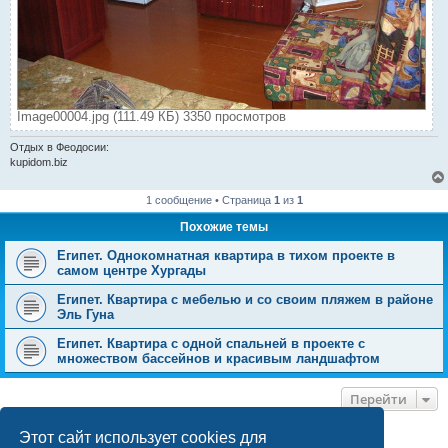
Image00004.jpg (111.49 КБ) 3350 просмотров
Отдых в Феодосии:
kupidom.biz
1 сообщение • Страница
1
из
1
Похожие темы
Египет. Однокомнатная квартира в тихом проекте в
самом центре Хургады
Египет. Квартира с мебелью и со своим пляжем в районе
Эль Гуна
Египет. Квартира с одной спальней в проекте с
множеством бассейнов и красивым ландшафтом
Перейти
Этот сайт использует cookies для
КТО СЕЙЧАС НА КОНФЕРЕНЦИИ