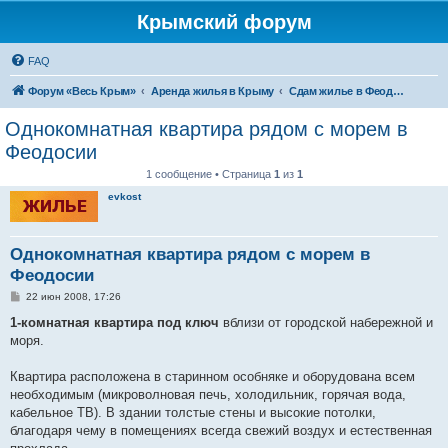
Крымский форум
FAQ
Форум «Весь Крым»
Аренда жилья в Крыму
Сдам жилье в Феодосии - аренда жилья от хозяев
Однокомнатная квартира рядом с морем в
Феодосии
1 сообщение • Страница
1
из
1
evkost
Однокомнатная квартира рядом с морем в
Феодосии
С
22 июн 2008, 17:26
о
о
1-комнатная квартира под ключ
вблизи от городской набережной и
б
моря.
щ
е
н
Квартира расположена в старинном особняке и оборудована всем
и
е
необходимым (микроволновая печь, холодильник, горячая вода,
кабельное ТВ). В здании толстые стены и высокие потолки,
благодаря чему в помещениях всегда свежий воздух и естественная