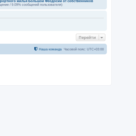
урортного жилья Большой Феодосии от собственников
щение / 9.09% сообщений пользователя)
Перейти
Наша команда
Часовой пояс:
UTC+03:00