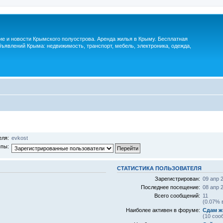
м
ие и новости Крымского полуострова. Аренда жилья в Крыму. Бесплатная
ъявлений Крыма: недвижимость, транспорт, мебель, электроника, одежда,
еля:
evkost
ппы:
СТАТИСТИКА ПОЛЬЗОВАТЕЛЯ
Зарегистрирован:
09 апр 
Последнее посещение:
08 апр 
Всего сообщений:
11
(0.07% 
Наиболее активен в форуме:
Сдам ж
(10 соо