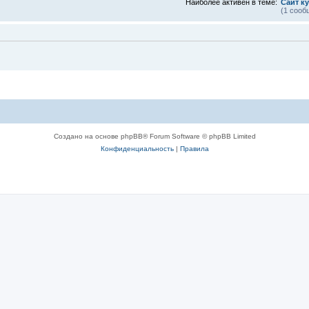
Наиболее активен в теме:
Сайт к
(1 сооб
Создано на основе phpBB® Forum Software © phpBB Limited
Конфиденциальность
|
Правила