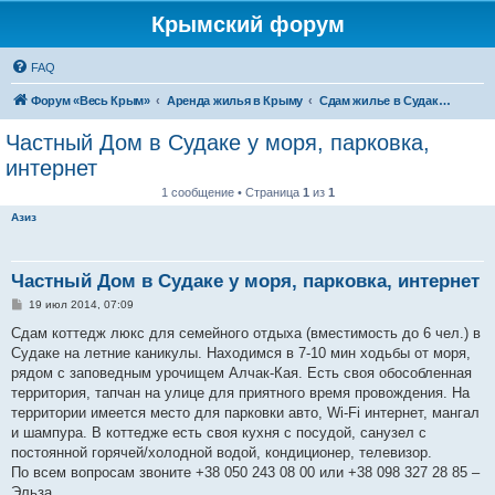
Крымский форум
FAQ
Форум «Весь Крым»
Аренда жилья в Крыму
Сдам жилье в Судаке - аренда жилья от хозяев
Частный Дом в Судаке у моря, парковка,
интернет
1 сообщение • Страница
1
из
1
Азиз
Частный Дом в Судаке у моря, парковка, интернет
С
19 июл 2014, 07:09
о
о
Сдам коттедж люкс для семейного отдыха (вместимость до 6 чел.) в
б
Судаке на летние каникулы. Находимся в 7-10 мин ходьбы от моря,
щ
е
рядом с заповедным урочищем Алчак-Кая. Есть своя обособленная
н
территория, тапчан на улице для приятного время провождения. На
и
е
территории имеется место для парковки авто, Wi-Fi интернет, мангал
и шампура. В коттедже есть своя кухня с посудой, санузел с
постоянной горячей/холодной водой, кондиционер, телевизор.
По всем вопросам звоните +38 050 243 08 00 или +38 098 327 28 85 –
Эльза