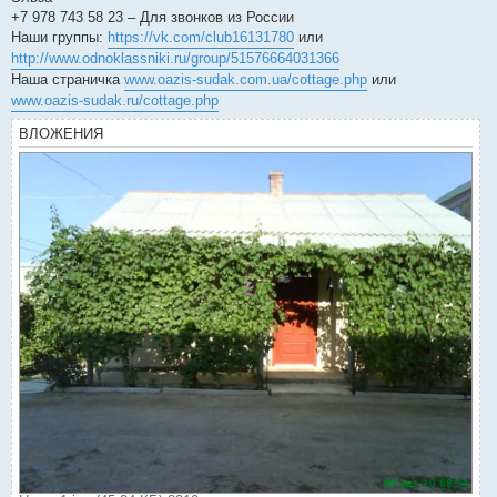
+7 978 743 58 23 – Для звонков из России
Наши группы:
https://vk.com/club16131780
или
http://www.odnoklassniki.ru/group/51576664031366
Наша страничка
www.oazis-sudak.com.ua/cottage.php
или
www.oazis-sudak.ru/cottage.php
ВЛОЖЕНИЯ