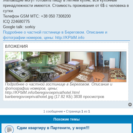
Желающие могут готовить пищу в летней кухне, все кухонные
принадлежности имеются. Стоимость проживания от 6$ с человека в
сутки.
Телефон GSM MTC: +38 050 7308200
ICQ 224680775
Google talk: sorkiy
Подробнее о частной гостинице в Береговом. Описание и
фотографии номеров, цены: http://KPblM.info
ВЛОЖЕНИЯ
Подробнее о частной гостинице в Береговом. Описание и
фотографии номеров, цены:
http://KPblM.info/beregovoeprivathotel.html
banberegovoeprivathotel.jpg (17.82 КБ) 3838 просмотров
1 сообщение • Страница
1
из
1
Похожие темы
Сдам квартиру в Партените, у моря!!!