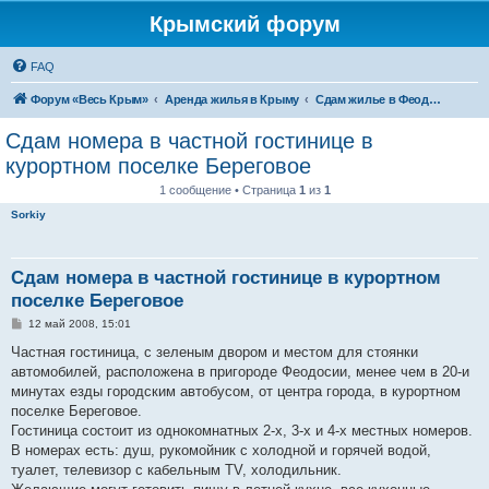
Крымский форум
FAQ
Форум «Весь Крым»
Аренда жилья в Крыму
Сдам жилье в Феодосии - аренда жилья от хозяев
Сдам номера в частной гостинице в
курортном поселке Береговое
1 сообщение • Страница
1
из
1
Sorkiy
Сдам номера в частной гостинице в курортном
поселке Береговое
С
12 май 2008, 15:01
о
о
Частная гостиница, с зеленым двором и местом для стоянки
б
автомобилей, расположена в пригороде Феодосии, менее чем в 20-и
щ
е
минутах езды городским автобусом, от центра города, в курортном
н
поселке Береговое.
и
е
Гостиница состоит из однокомнатных 2-х, 3-х и 4-х местных номеров.
В номерах есть: душ, рукомойник с холодной и горячей водой,
туалет, телевизор с кабельным TV, холодильник.