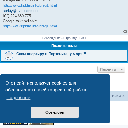
Феодосии +38 06562 40715
http://www.kpblm.info/breg1.html
sorkiy@svitonline.com
ICQ 224-680-775
Google talk: seliabim
http://www.kpblm.info/breg1.html
1 сообщение • Страница
1
из
1
Похожие темы
Сдам квартиру в Партените, у моря!!!
Перейти
КТО СЕЙЧАС НА КОНФЕРЕНЦИИ
Этот сайт использует cookies для
Сейчас этот форум просматривают:
ClaudeBot [ИИ бот]
и 0 гостей
обеспечения своей корректной работы.
Форум «Весь Крым»
Наша команда
Часовой пояс:
UTC+03:00
Подробнее
Создано на основе phpBB® Forum Software © phpBB Limited
Конфиденциальность
|
Правила
Согласен