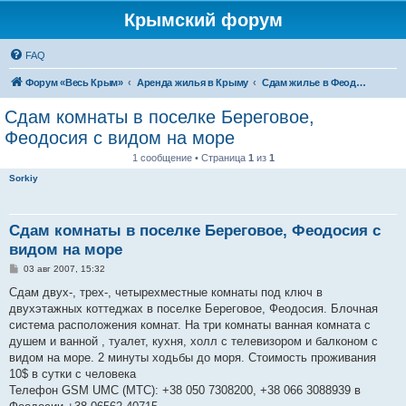
Крымский форум
FAQ
Форум «Весь Крым»
Аренда жилья в Крыму
Сдам жилье в Феодосии - аренда жилья от хозяев
Сдам комнаты в поселке Береговое,
Феодосия с видом на море
1 сообщение • Страница
1
из
1
Sorkiy
Сдам комнаты в поселке Береговое, Феодосия с
видом на море
С
03 авг 2007, 15:32
о
о
Сдам двух-, трех-, четырехместные комнаты под ключ в
б
двухэтажных коттеджах в поселке Береговое, Феодосия. Блочная
щ
е
система расположения комнат. На три комнаты ванная комната с
н
душем и ванной , туалет, кухня, холл с телевизором и балконом с
и
е
видом на море. 2 минуты ходьбы до моря. Стоимость проживания
10$ в сутки с человека
Телефон GSM UMC (MTC): +38 050 7308200, +38 066 3088939 в