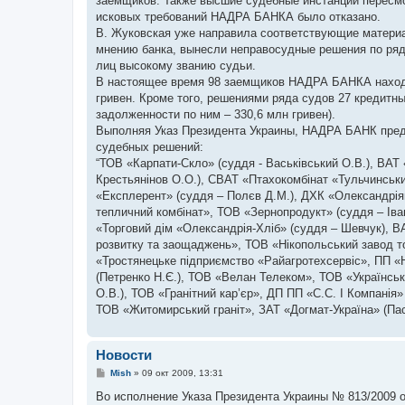
заемщиков. Также высшие судебные инстанции пересмо
исковых требований НАДРА БАНКА было отказано.
В. Жуковская уже направила соответствующие матери
мнению банка, вынесли неправосудные решения по ряд
лиц высокому званию судьи.
В настоящее время 98 заемщиков НАДРА БАНКА находя
гривен. Кроме того, решениями ряда судов 27 кредитн
задолженности по ним – 330,6 млн гривен).
Выполняя Указ Президента Украины, НАДРА БАНК предо
судебных решений:
“ТОВ «Карпати-Скло» (суддя - Васьківський О.В.), ВАТ
Крестьянінов О.О.), СВАТ «Птахокомбінат «Тульчинськи
«Експлерент» (суддя – Полєв Д.М.), ДХК «Олександрія
тепличний комбінат», ТОВ «Зернопродукт» (суддя – Іва
«Торговий дім «Олександрія-Хліб» (суддя – Шевчук), В
розвитку та заощаджень», ТОВ «Нікопольський завод т
«Тростянецьке підприємство «Райагротехсервіс», ПП «
(Петренко Н.Є.), ТОВ «Велан Телеком», ТОВ «Українськ
О.В.), ТОВ «Гранітний кар’єр», ДП ПП «С.С. І Компанія
ТОВ «Житомирський граніт», ЗАТ «Догмат-Україна» (Пас
Новости
С
Mish
»
09 окт 2009, 13:31
о
о
Во исполнение Указа Президента Украины № 813/2009 от 
б