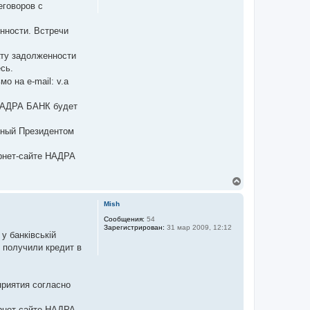
еговоров с
с
я
к
нности. Встречи
н
а
ч
ату задолженности
а
сь.
л
 на e-mail: v.a
у
 НАДРА БАНК будет
нный Президентом
рнет-сайте НАДРА
В
е
р
Mish
н
у
Сообщения:
54
Зарегистрирован:
31 мар 2009, 12:12
т
у банківській
ь
 получили кредит в
с
я
к
н
риятия согласно
а
ч
а
рнет-сайте НАДРА