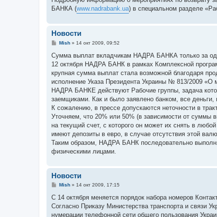
БАНКА (
www.nadrabank.ua
) в специальном разделе «Ра
Новости
С
Mish
»
14 окт 2009, 09:52
о
о
Сумма выплат вкладчикам НАДРА БАНКА только за оди
б
12 октября НАДРА БАНК в рамках Комплексной програм
щ
е
крупная сумма выплат стала возможной благодаря пр
н
исполнение Указа Президента Украины № 813/2009 «О м
и
е
НАДРА БАНКЕ действуют Рабочие группы, задача кото
заемщиками. Как и было заявлено банком, все деньги,
К сожалению, в прессе допускаются неточности в тра
Уточняем, что 20% или 50% (в зависимости от суммы в
на текущий счет, с которого он может их снять в любо
имеют депозиты в евро, в случае отсутствия этой вал
Таким образом, НАДРА БАНК последовательно выполняе
физическими лицами.
Новости
С
Mish
»
14 окт 2009, 17:15
о
о
С 14 октября меняется порядок набора номеров Конта
б
Согласно Приказу Министерства транспорта и связи Ук
щ
е
нумерации телефонной сети общего пользования Украи