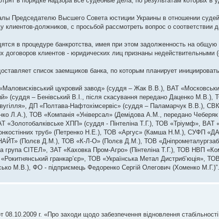
трят в порядке надзора все судебные дела, по результатам которых в 
алы Председателю Высшего Совета юстиции Украины в отношении судей,
у клиентов-должников, с просьбой рассмотреть вопрос о соответствии
тся в процедуре банкротства, имея при этом задолженность на общую
ых договоров клиентов - юридических лиц признаны недействительными
ставляет список заемщиков банка, по которым планирует инициироват
 «Маловисківський цукровий завод» (суддя – Жак В.В.), ВАТ «Московськи
й» (суддя – Бенівський В.І., після скасування передано Даценко М.В.),
вугілля», ДП «Полтава-Нафтохімсервіс» (суддя – Паламарчук В.В.), СВ
нко Л.А.), ТОВ «Компанія «Універсал» (Демідова А.М., передано Чеберяк
АТ «Золотобалківське ХПП» (суддя - Пінтеліна Т.Г.), ТОВ «Тріумф», ВАТ
онкостінних труб» (Петренко Н.Е.), ТОВ «Аргус» (Камша Н.М.), СУФП «Д
НАЙТ» (Полєв Д.М.), ТОВ «К-Л-О» (Полєв Д.М.), ТОВ «Дніпрометалургза
а група СІТЕЛ», ЗАТ «Каховка Пром-Агро» (Пінтеліна Т.Г.), ТОВ НВП «К
» «Рокитнянський гранкар’єр», ТОВ «Українська Метал Дистриб’юція», ТОВ
ько М.В.), ФО - підприємець Федоренко Сергій Олегович (Хоменко М.Г.)”
08.10.2009 г. «Про заходи щодо забезпечення відновлення стабільності 