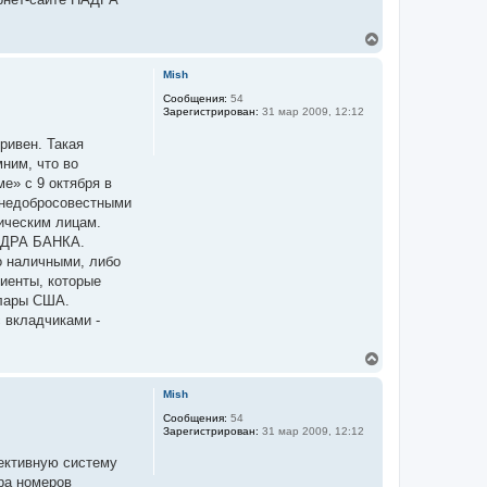
л
у
В
е
р
Mish
н
у
Сообщения:
54
Зарегистрирован:
31 мар 2009, 12:12
т
ь
ривен. Такая
с
я
ним, что во
к
е» с 9 октября в
н
 недобросовестными
а
ч
зическим лицам.
а
НАДРА БАНКА.
л
о наличными, либо
у
лиенты, которые
ллары США.
 вкладчиками -
В
е
р
Mish
н
у
Сообщения:
54
Зарегистрирован:
31 мар 2009, 12:12
т
ь
пективную систему
с
я
ра номеров