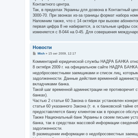
н
Контактного центра.
и
е
Так, в пределах Украины для дозвона в Контактный цен
3000-70. При звонках из-за границы формат набора номе
Напомним также, что с 14 октября при вызове абонент
первая цифра 8 не набирается, а остальные цифры сох
изменяется с 8-044 на 0-45. Для совершения междунар
Новости
С
Mish
»
15 окт 2009, 12:17
о
о
Комментарий юридической службы НАДРА БАНКА относ
б
8 октября 2009 г. на официальном сайте НАДРА БАНК
щ
е
недобросовестными заемщиками и список лиц, которым
н
задолженности. Данные действия временной админис
и
е
вкладчиками банка.
Такой шаг временной администрации не противоречит ст
банках).
Частью 2 статьи 60 Закона о банках установлен конкр
статьи 60 указанного Закона (т. е. к банковской тайн
предоставляется банку клиентом как в процессе обслуж
Также Национальный банк Украины в своем письме уста
банка, так в средствах массовой информации сведени
задолженности.
В размещении информации о недобросовестных заемщ