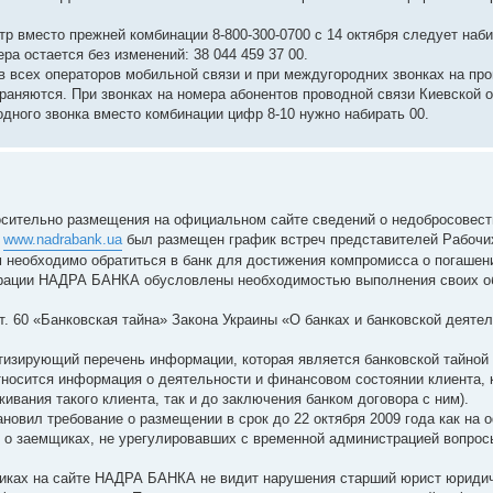
тр вместо прежней комбинации 8-800-300-0700 с 14 октября следует наби
ра остается без изменений: 38 044 459 37 00.
ов всех операторов мобильной связи и при междугородних звонках на п
раняются. При звонках на номера абонентов проводной связи Киевской о
одного звонка вместо комбинации цифр 8-10 нужно набирать 00.
ительно размещения на официальном сайте сведений о недобросовес
А
www.nadrabank.ua
был размещен график встреч представителей Рабочих
 необходимо обратиться в банк для достижения компромисса о погашен
трации НАДРА БАНКА обусловлены необходимостью выполнения своих о
. 60 «Банковская тайна» Закона Украины «О банках и банковской деятел
етизирующий перечень информации, которая является банковской тайной 
е относится информация о деятельности и финансовом состоянии клиента, 
ивания такого клиента, так и до заключения банком договора с ним).
новил требование о размещении в срок до 22 октября 2009 года как на
й о заемщиках, не урегулировавших с временной администрацией вопрос
иках на сайте НАДРА БАНКА не видит нарушения старший юрист юриди