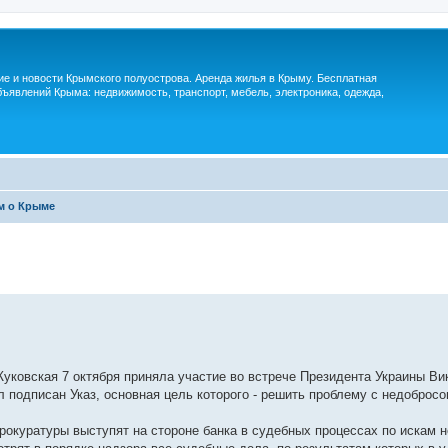
м
ие и новости Крымского полуострова. Аренда жилья в Крыму. Бесплатная
ъявлений Крыма: недвижимость, транспорт, мебель, электроника, одежда,
м о Крыме
овская 7 октября приняла участие во встрече Президента Украины Ви
 подписан Указ, основная цель которого - решить проблему с недоброс
рокуратуры выступят на стороне банка в судебных процессах по искам 