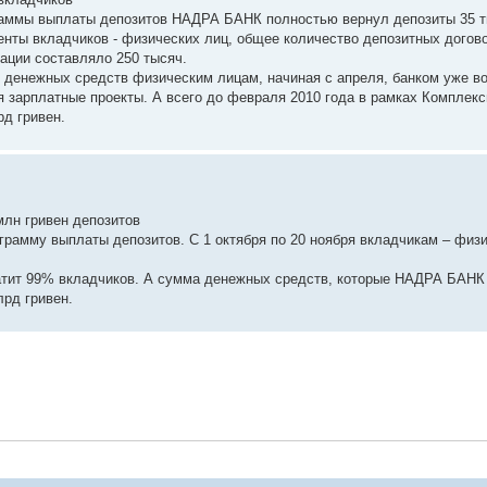
граммы выплаты депозитов НАДРА БАНК полностью вернул депозиты 35 т
нты вкладчиков - физических лиц, общее количество депозитных догов
ции составляло 250 тысяч.
денежных средств физическим лицам, начиная с апреля, банком уже во
 зарплатные проекты. А всего до февраля 2010 года в рамках Комплек
д гривен.
млн гривен депозитов
амму выплаты депозитов. С 1 октября по 20 ноября вкладчикам – физ
атит 99% вкладчиков. А сумма денежных средств, которые НАДРА БАНК
лрд гривен.