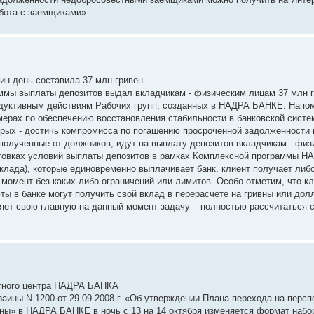
бота с заемщиками».
н день cоставила 37 млн гривен
мы выплаты депозитов выдал вкладчикам - физическим лицам 37 млн г
одуктивным действиям Рабочих групп, созданных в НАДРА БАНКЕ. Напом
ерах по обеспечению восстановления стабильности в банковской систем
рых - достичь компромисса по погашению просроченной задолженности
 полученные от должников, идут на выплату депозитов вкладчикам - фи
ктовках условий выплаты депозитов в рамках Комплексной программы 
клада), которые единовременно выплачивает банк, клиент получает либ
й момент без каких-либо ограничений или лимитов. Особо отметим, что к
юты в банке могут получить свой вклад в перерасчете на гривны или до
т свою главную на данный момент задачу – полностью рассчитаться с
ктного центра НАДРА БАНКА
раины N 1200 от 29.09.2008 г. «Об утверждении Плана перехода на перс
ны» в НАДРА БАНКЕ в ночь с 13 на 14 октября изменяется формат набо