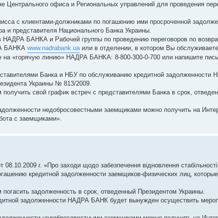
е Центрального офиса и Региональных управлений для проведения пер
мисса с клиентами-должниками по погашению ими просроченной задолже
ра и представителя Национального Банка Украины.
в НАДРА БАНКА и Рабочей группы по проведению переговоров по возвр
РА БАНКА
www.nadrabank.ua
или в отделении, в котором Вы обслуживаете
 на «горячую линию» НАДРА БАНКА: 8-800-300-0-700 или напишите письмо
едставителями Банка и НБУ по обслуживанию кредитной задолженности
езидента Украины № 813/2009.
получить свой график встреч с представителями Банка в срок, отведе
адолженности недобросовестными заемщиками можно получить на Инте
бота с заемщиками».
08.10.2009 г. «Про заходи щодо забезпечення відновлення стабільності 
гашению кредитной задолженности заемщиков-физических лиц, которые
погасить задолженность в срок, отведенный Президентом Украины.
редитной задолженности НАДРА БАНК будет вынужден осуществить мероп
адолженности недобросовестными заемщиками можно получить на Инте