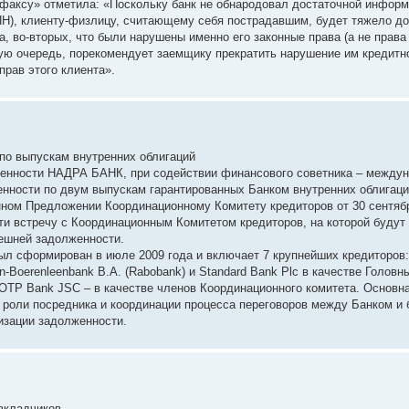
ерфаксу» отметила: «Поскольку банк не обнародовал достаточной инфор
Н), клиенту-физлицу, считающему себя пострадавшим, будет тяжело док
, во-вторых, что были нарушены именно его законные права (а не права е
рвую очередь, порекомендует заемщику прекратить нарушение им кредитн
рав этого клиента».
о выпускам внутренних облигаций
енности НАДРА БАНК, при содействии финансового советника – междун
енности по двум выпускам гарантированных Банком внутренних облигаци
нном Предложении Координационному Комитету кредиторов от 30 сентябр
 встречу с Координационным Комитетом кредиторов, на которой будут
ешней задолженности.
ыл сформирован в июле 2009 года и включает 7 крупнейших кредиторов
sen-Boerenleenbank B.A. (Rabobank) и Standard Bank Plc в качестве Головны
z AG, OTP Bank JSC – в качестве членов Координационного комитета. Основн
 роли посредника и координации процесса переговоров между Банком и 
изации задолженности.
вкладчиков