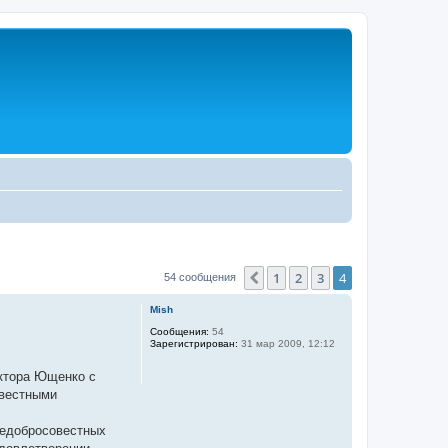
1
2
3
4
Пред.
54 сообщения
Mish
Сообщения:
54
Зарегистрирован:
31 мар 2009, 12:12
ктора Ющенко с
овестными
недобросовестных