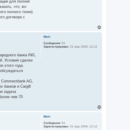
мации для полной
азать, что, во-
го полного тезки).
ого договора с
В
е
р
Mish
н
у
Сообщения:
54
Зарегистрирован:
31 мар 2009, 12:12
т
ь
ародного банка ING,
с
я
й. Условия сделки
к
я этого года.
н
 обсуждаться
а
ч
а
: Commerzbank AG,
л
х банков и Cargill
у
ая задача
более чем 70
В
е
р
Mish
н
у
Сообщения:
54
Зарегистрирован:
31 мар 2009, 12:12
т