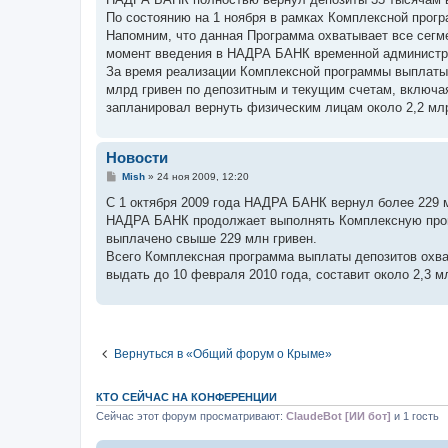
б
По состоянию на 1 ноября в рамках Комплексной про
щ
е
Напомним, что данная Программа охватывает все сегме
н
момент введения в НАДРА БАНК временной администра
и
е
За время реализации Комплексной программы выплаты 
млрд гривен по депозитным и текущим счетам, включая
запланировал вернуть физическим лицам около 2,2 млр
Новости
С
Mish
»
24 ноя 2009, 12:20
о
о
C 1 октября 2009 года НАДРА БАНК вернул более 229 
б
НАДРА БАНК продолжает выполнять Комплексную прогр
щ
е
выплачено свыше 229 млн гривен.
н
Всего Комплексная программа выплаты депозитов охв
и
е
выдать до 10 февраля 2010 года, составит около 2,3 м
Вернуться в «Общий форум о Крыме»
КТО СЕЙЧАС НА КОНФЕРЕНЦИИ
Сейчас этот форум просматривают:
ClaudeBot [ИИ бот]
и 1 гость