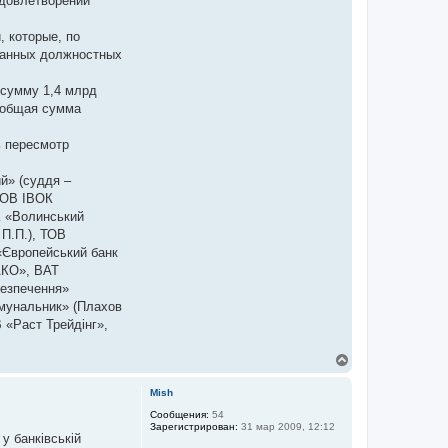
удовлетворении
 которые, по
 данных должностных
 сумму 1,4 млрд
 (общая сумма
ь пересмотр
й» (суддя –
 ТОВ ІВОК
К «Волинський
 П.П.), ТОВ
 «Європейський банк
АКО», ВАТ
безпечення»
омунальник» (Плахов
 «Раст Трейдінг»,
.
В
е
р
Mish
н
у
Сообщения:
54
Зарегистрирован:
31 мар 2009, 12:12
т
у банківській
ь