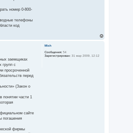
к
н
рать номер 0-800-
а
ч
а
роводные телефоны
л
бласти код
у
В
е
р
Mish
н
у
Сообщения:
54
Зарегистрирован:
31 мар 2009, 12:12
т
тных заемщиках
ь
 групп с
с
я
ии просроченной
к
бязательств перед
н
а
ч
ьности» (Закон о
а
л
в понятии части 1
у
которая
 официальном сайте
ы погашения
ческой фирмы