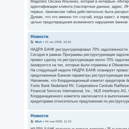
Magisters Оксана Ильченко, которая в интервью «Инт
идентификации клиента (паспортные данные, адрес, ИН
первых, банковская тайна действительно была раскрыта
Думаю, что это именно тот случай, когда юрист, в пе
целью предотвращения возможного нарушения банком п
Новости
С
Mish
»
21 окт 2009, 10:24
о
о
НАДРА БАНК реструктуризировал 70% задолженности п
б
Сегодня в рамках Программы реструктуризации задолж
щ
е
провел сделку по реструктуризации около 70% задолж
н
базируются на тех, которые были отражены в Обновле
и
е
На следующей неделе НАДРА БАНК планирует провести
предложенные Банком параметры реструктуризации вн
Напомним, что Координационный комитет кредиторов б
Fortis Bank Nederland NV, Coöperatieve Centrale Raiffei
Financial Services International, Inc., NLB Interfinan
Координационного комитета заключается в выполнении
кредиторами относительно предложения по реструктур
Новости
С
Mish
»
04 ноя 2009, 11:23
о
о
НАДРА БАНК полностью вернул депозиты 35 тысячам 