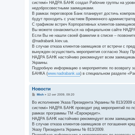
системі» НАДРА БАНК создал Рабочие группы на уровн
щ
е
недобросовестными заемщиками.
н
В рамках переговоров Банк планирует достичь компро
и
е
будут проходить с участием Временного администрато
С графиком встреч Корпоративных клиентов-заемщико
Вы можете ознакомиться на официальном сайте НАД
Если Вы не нашли своей фамилии в списке – позвоните
@nadrabank.kiev.ua.
В случае отказа клиентов-заемщиков от встречи с пр
вынужден осуществить мероприятия согласно Указу Пр
НАДРА БАНК настойчиво рекомендует всем заемщикам 
Украины.
Подробную информацию о мероприятиях по возврату з
БАНКА (
www.nadrabank.ua
) в специальном разделе «Ра
Новости
С
Mish
»
12 окт 2009, 09:20
о
о
Во исполнение Указа Президента Украины № 813/2009 от 
б
системі» НАДРА БАНК проводит ряд мероприятий по по
щ
е
рамках программы ТМ «Еврокредит».
н
НАДРА БАНК настойчиво рекомендует всем заемщикам 
и
е
В случае отказа клиентов-заемщиков от погашения к
Указу Президента Украины № 813/2009.
Подробную информацию о мероприятиях по возврату з