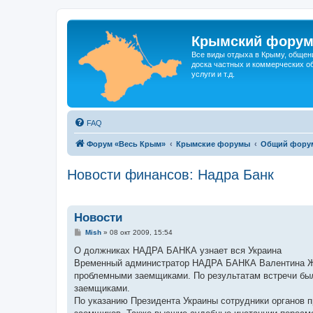
Крымский фору
Все виды отдыха в Крыму, общен
доска частных и коммерческих об
услуги и т.д.
FAQ
Форум «Весь Крым»
Крымские форумы
Общий фору
Новости финансов: Надра Банк
Новости
С
Mish
»
08 окт 2009, 15:54
о
о
О должниках НАДРА БАНКА узнает вся Украина
б
Временный администратор НАДРА БАНКА Валентина Жук
щ
е
проблемными заемщиками. По результатам встречи был
н
заемщиками.
и
е
По указанию Президента Украины сотрудники органов п