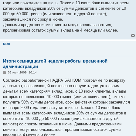
года или приходится на июнь. Также с 10 июня банк выплатит всем
категориям вкладчиков 20% от суммы депозитов в сегменте от 10
000 до 50 000 гривен (или эквивалент в другой валюте),
закончившихся по сроку в июне.
Данными предложениями клиенты могут воспользоваться,
пролонгировав остаток суммы вклада на 4 месяца или более.
Mish
Итоги семнадцатой недели работы временной
администрации
С
09 июн 2009, 10:14
о
о
Согласно разработанной НАДРА БАНКОМ программе по возврату
б
депозитов, позволяющей постепенно получить доступ к своим
щ
е
деньгам всем категориям вкладчиков, с 10 июня клиенты, вклады
н
которых не превышают 10 000 гривен (или их эквивалент), смогут
и
е
получить 50% суммы депозитов, срок действия которых закончился
в январе 2009 года или наступит в июне. Также с 10 июня банк
выплатит всем категориям вкладчиков 20% от суммы депозитов в
сегменте от 10 000 до 50 000 гривен (или эквивалент в другой
валюте) со сроком окончания в июне. Данными предложениями
клиенты могут воспользоваться, пролонгировав остаток суммы
вклада на 4 месяца и более.