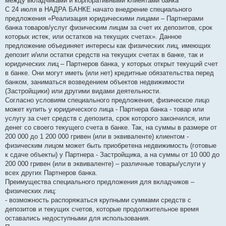
между вкладчиками и корпоративными клиентами банка
щ
е
С 24 июля в НАДРА БАНКЕ начато внедрение специального
н
предложения «Реализация юридическими лицами – Партнерами
и
е
банка товаров/услуг физическим лицам за счет их депозитов, срок
которых истек, или остатков на текущих счетах». Данное
предложение объединяет интересы как физических лиц, имеющих
депозит и/или остатки средств на текущих счетах в банке, так и
юридических лиц – Партнеров банка, у которых открыт текущий счет
в банке. Они могут иметь (или нет) кредитные обязательства перед
банком, заниматься возведением объектов недвижимости
(Застройщики) или другими видами деятельности.
Согласно условиям специального предложения, физическое лицо
может купить у юридического лица - Партнера банка - товар или
услугу за счет средств с депозита, срок которого закончился, или
денег со своего текущего счета в банке. Так, на суммы в размере от
200 000 до 1 200 000 гривен (или в эквиваленте) клиентом -
физическим лицом может быть приобретена недвижимость (готовые
к сдаче объекты) у Партнера - Застройщика, а на суммы от 10 000 до
200 000 гривен (или в эквиваленте) – различные товары/услуги у
всех других Партнеров банка.
Преимущества специального предложения для вкладчиков –
физических лиц:
- возможность распоряжаться крупными суммами средств с
депозитов и текущих счетов, которые продолжительное время
оставались недоступными для использования.