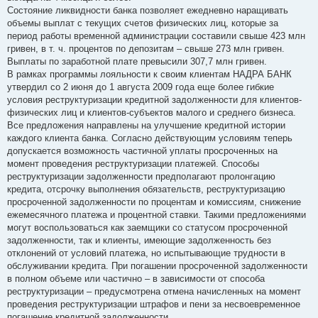
Состояние ликвидности банка позволяет ежедневно наращивать
объемы выплат с текущих счетов физических лиц, которые за
период работы временной администрации составили свыше 423 млн
гривен, в т. ч. процентов по депозитам – свыше 273 млн гривен.
Выплаты по заработной плате превысили 307,7 млн гривен.
В рамках программы лояльности к своим клиентам НАДРА БАНК
утвердил со 2 июня до 1 августа 2009 года еще более гибкие
условия реструктуризации кредитной задолженности для клиентов-
физических лиц и клиентов-субъектов малого и среднего бизнеса.
Все предложения направлены на улучшение кредитной истории
каждого клиента банка. Согласно действующим условиям теперь
допускается возможность частичной уплаты просроченных на
момент проведения реструктуризации платежей. Способы
реструктуризации задолженности предполагают пролонгацию
кредита, отсрочку выполнения обязательств, реструктуризацию
просроченной задолженности по процентам и комиссиям, снижение
ежемесячного платежа и процентной ставки. Такими предложениями
могут воспользоваться как заемщики со статусом просроченной
задолженности, так и клиенты, имеющие задолженность без
отклонений от условий платежа, но испытывающие трудности в
обслуживании кредита. При погашении просроченной задолженности
в полном объеме или частично – в зависимости от способа
реструктуризации – предусмотрена отмена начисленных на момент
проведения реструктуризации штрафов и пени за несвоевременное
погашение кредитной задолженности.