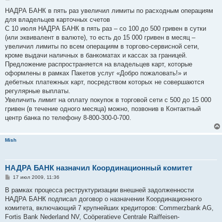
о
о
НАДРА БАНК в пять раз увеличил лимиты по расходным операциям
б
для владельцев карточных счетов
щ
е
С 10 июля НАДРА БАНК в пять раз – со 100 до 500 гривен в сутки
н
(или эквивалент в валюте), то есть до 15 000 гривен в месяц –
и
е
увеличил лимиты по всем операциям в торгово-сервисной сети,
кроме выдачи наличных в банкоматах и кассах за границей.
Предложение распространяется на владельцев карт, которые
оформлены в рамках Пакетов услуг «Добро пожаловать!» и
дебетных платежных карт, посредством которых не совершаются
регулярные выплаты.
Увеличить лимит на оплату покупок в торговой сети с 500 до 15 000
гривен (в течение одного месяца) можно, позвонив в Контактный
центр банка по телефону 8-800-300-0-700.
Mish
НАДРА БАНК назначил Координационный комитет
С
17 июл 2009, 11:36
о
о
В рамках процесса реструктуризации внешней задолженности
б
НАДРА БАНК подписал договор о назначении Координационного
щ
е
комитета, включающий 7 крупнейших кредиторов: Commerzbank AG,
н
Fortis Bank Nederland NV, Coöperatieve Centrale Raiffeisen-
и