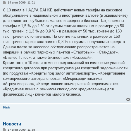
С
14 июл 2009, 11:51
о
о
С 10 июля в НАДРА БАНКЕ действуют новые тарифы на кассовое
б
обслуживание в национальной и иностранной валюте (в эквиваленте)
щ
е
для клиентов - субъектов малого и среднего бизнеса. Так, снижены
н
тарифы с 1,5 % до 1 % от суммы снятия наличных в размере до 50
и
е
тыс. гривен, с 1,3 % до 0,9 % - в размере от 50 тыс. гривен до 150
тыс. гривен включительно. На снятие наличных в размере от 150
тыс. гривен тариф составляет 0,8 % от суммы получаемых средств.
Данная плата за кассовое обслуживание распространяется на
операции в рамках тарифных пакетов «Стартовый», «Стандарт»,
«Бизнес Плюс», а также Бизнес-пакет «Базовый».
Кроме того, с 10 июля отменен ряд комиссий за изменение условий
кредитного договора при реструктуризации кредитной задолженности
(по продуктам «Кредиты под залог автотранспорта», «Кредитование
коммерческого автотранспорта», «Микрокредитование»,
«Агроуниверсал», «Кредитование коммерческой недвижимости»,
«Кредитная линия с режимом свободного кредитования») для
физических лиц - клиентов малого бизнеса.
Mish
Новости
С
17 июл 2009, 11:35