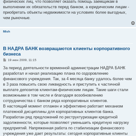
физических лиц, что позволяет оказать помощь заемщикам в
выполнении их обязательств перед банком, а юридическим лицам -
приобретать объекты недвижимости на условиях более выгодных,
чем рыночные.
Mish
В НАДРА БАНК возвращаются клиенты корпоративного
бизнеса
С
19 июн 2009, 11:15
о
о
За период деятельности временной администрации НАДРА БАНК
б
разработал и начал реализацию плана по оздоровлению
щ
е
финансового учреждения. Так, за 4 месяца банку удалось более чем
н
в 3 раза повысить свою ликвидность и приступить к частичной
и
е
выплате депозитов клиентам-физическим лицам. Такие шаги стали
возможными в том числе и благодаря возобновлению
сотрудничества с банком ряда корпоративных клиентов.
В настоящий момент отлажен и эффективно работает механизм
платежной дисциплины для корпоративных клиентов банка.
Разработан ряд предложений по реструктуризации кредитной
задолженности, которые позволяют уменьшить кредитную нагрузку
предприятий. Напряженная работа по стабилизации финансового
учреждения уже дает результаты: сегодня корпоративные клиенты