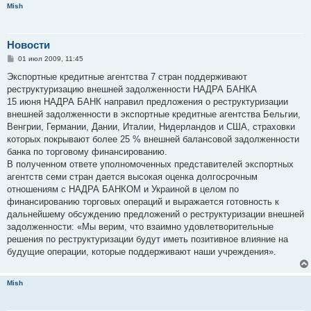
Mish
Новости
С
01 июл 2009, 11:45
о
о
Экспортные кредитные агентства 7 стран поддерживают
б
реструктуризацию внешней задолженности НАДРА БАНКА
щ
е
15 июня НАДРА БАНК направил предложения о реструктуризации
н
внешней задолженности в экспортные кредитные агентства Бельгии,
и
е
Венгрии, Германии, Дании, Италии, Нидерландов и США, страховки
которых покрывают более 25 % внешней балансовой задолженности
банка по торговому финансированию.
В полученном ответе уполномоченных представителей экспортных
агентств семи стран дается высокая оценка долгосрочным
отношениям с НАДРА БАНКОМ и Украиной в целом по
финансированию торговых операций и выражается готовность к
дальнейшему обсуждению предложений о реструктуризации внешней
задолженности: «Мы верим, что взаимно удовлетворительные
решения по реструктуризации будут иметь позитивное влияние на
будущие операции, которые поддерживают наши учреждения».
Mish