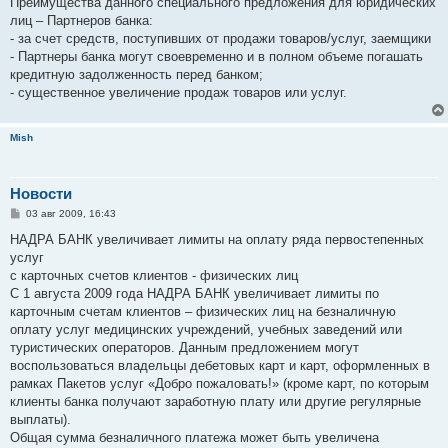
Преимущества данного специального предложения для юридических
лиц – Партнеров банка:
- за счет средств, поступивших от продажи товаров/услуг, заемщики
- Партнеры банка могут своевременно и в полном объеме погашать
кредитную задолженность перед банком;
- существенное увеличение продаж товаров или услуг.
Mish
Новости
С
03 авг 2009, 16:43
о
о
НАДРА БАНК увеличивает лимиты на оплату ряда первостепенных
б
услуг
щ
е
с карточных счетов клиентов - физических лиц
н
С 1 августа 2009 года НАДРА БАНК увеличивает лимиты по
и
е
карточным счетам клиентов – физических лиц на безналичную
оплату услуг медицинских учреждений, учебных заведений или
туристических операторов. Данным предложением могут
воспользоваться владельцы дебетовых карт и карт, оформленных в
рамках Пакетов услуг «Добро пожаловать!» (кроме карт, по которым
клиенты банка получают заработную плату или другие регулярные
выплаты).
Общая сумма безналичного платежа может быть увеличена