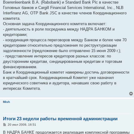
е
Boerenleenbank B.A. (Rabobank) и Standard Bank Plc в качестве
Головных банков и Cargill Financial Services International, Inc., NLB
Interfinanz AG, OTP Bank JSC в качестве членов Координационного
комитета.
Основная задача Координационного комитета включает:
- деятельность в роли посредника между НАДРА БАНКОМ и
кредиторами;
- координация процесса переговоров между Банком и более чем 70
кредиторами относительно предложения по реструктуризации
задолженности (предложение было отправлено 15 июня 2009 г.);
- представление интересов кредиторов разных классов: по
двусторонним кредитам, синдицированным кредитам и торговым
финансированием.
Банк и Координационный комитет намерены достичь договоренности
в кратчайший срок. Координационный Комитет уже назначил
юридического советника и аудитора, начавших свою работу в
интересах Комитета.
Mish
Итоги 23 недели работы временной администрации
С
20 июл 2009, 16:51
о
о
В НАДРА БАНКЕ продолжается реализация комплексной программы