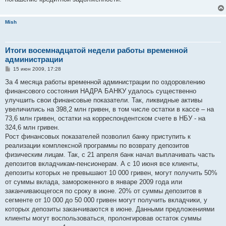
Mish
Итоги восемнадцатой недели работы временной
администрации
С
15 июн 2009, 17:28
о
о
За 4 месяца работы временной администрации по оздоровлению
б
финансового состояния НАДРА БАНКУ удалось существенно
щ
е
улучшить свои финансовые показатели. Так, ликвидные активы
н
увеличились на 398,2 млн гривен, в том числе остатки в кассе – на
и
е
73,6 млн гривен, остатки на корреспондентском счете в НБУ - на
324,6 млн гривен.
Рост финансовых показателей позволил банку приступить к
реализации комплексной программы по возврату депозитов
физическим лицам. Так, с 21 апреля банк начал выплачивать часть
депозитов вкладчикам-пенсионерам. А с 10 июня все клиенты,
депозиты которых не превышают 10 000 гривен, могут получить 50%
от суммы вклада, замороженного в январе 2009 года или
заканчивающегося по сроку в июне. 20% от суммы депозитов в
сегменте от 10 000 до 50 000 гривен могут получить вкладчики, у
которых депозиты заканчиваются в июне. Данными предложениями
клиенты могут воспользоваться, пролонгировав остаток суммы