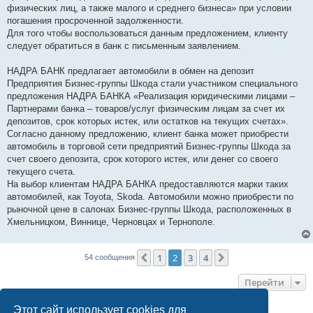
е
физических лиц, а также малого и среднего бизнеса» при условии
погашения просроченной задолженности.
Для того чтобы воспользоваться данным предложением, клиенту
следует обратиться в банк с письменным заявлением.
НАДРА БАНК предлагает автомобили в обмен на депозит
Предприятия Бизнес-группы Шкода стали участником специального
предложения НАДРА БАНКА «Реализация юридическими лицами –
Партнерами банка – товаров/услуг физическим лицам за счет их
депозитов, срок которых истек, или остатков на текущих счетах».
Согласно данному предложению, клиент банка может приобрести
автомобиль в торговой сети предприятий Бизнес-группы Шкода за
счет своего депозита, срок которого истек, или денег со своего
текущего счета.
На выбор клиентам НАДРА БАНКА предоставляются марки таких
автомобилей, как Toyota, Skoda. Автомобили можно приобрести по
рыночной цене в салонах Бизнес-группы Шкода, расположенных в
Хмельницком, Виннице, Черновцах и Тернополе.
1
2
3
4
Пред.
След.
54 сообщения
Перейти
Этот сайт использует cookies для
КТО СЕЙЧАС НА КОНФЕРЕНЦИИ