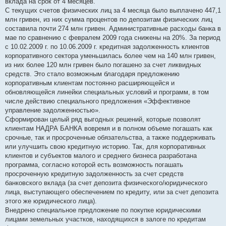
вклада на срок от 4 месяцев.
С текущих счетов физических лиц за 4 месяца было выплачено 447,1
млн гривен, из них сумма процентов по депозитам физических лиц
составила почти 274 млн гривен. Административные расходы банка в
мае по сравнению с февралем 2009 года снижены на 20%. За период
с 10.02.2009 г. по 10.06.2009 г. кредитная задолженность клиентов
корпоративного сектора уменьшилась более чем на 140 млн гривен,
из них более 120 млн гривен было погашено за счет ликвидных
средств. Это стало возможным благодаря предложению
корпоративным клиентам постоянно расширяющейся и
обновляющейся линейки специальных условий и программ, в том
числе действию специального предложения «Эффективное
управление задолженностью».
Сформирован целый ряд выгодных решений, которые позволят
клиентам НАДРА БАНКА вовремя и в полном объеме погашать как
срочные, так и просроченные обязательства, а также поддерживать
или улучшить свою кредитную историю. Так, для корпоративных
клиентов и субъектов малого и среднего бизнеса разработана
программа, согласно которой есть возможность погашать
просроченную кредитную задолженность за счет средств
банковского вклада (за счет депозита физического/юридического
лица, выступающего обеспечением по кредиту, или за счет депозита
этого же юридического лица).
Внедрено специальное предложение по покупке юридическими
лицами земельных участков, находящихся в залоге по кредитам