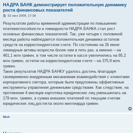
НАДРА БАНК демонстрирует положительную динамику
роста финансовых показателей
С
02 июл 2009, 17:38
о
о
Результатом работы временной администрации по повышению
б
платежеспособности и ликвидности НАДРА БАНКА стал рост
щ
е
основных финансовых показателей. Так, уже четыре с половиной
н
месяца работы наблюдается положительная динамика остатков
и
е
средств на корреспондентском счете. По состоянию на 26 июня
ликвидные активы возросли более чем в пять раз, а именно – на
461,1 млн гривен, в том числе остатки в кассе увеличились на 85,2
млн гривен, остатки на корреспондентском счете – на 375,9 млн
гривен.
Таких результатов НАДРА БАНКУ удалось достичь благодаря
своевременно внедренным механизмам взаимодействия с клиентами
корпоративного сектора, которым были предложены эффективные
инструменты управления денежными средствами. Как следствие, на
протяжении 4 месяцев картотека юридических лиц уменьшилась на
179 млн. гривен, а сумма внешних платежей по текущим счетам
юридических лиц достигла около миллиарда гривен.
Mish