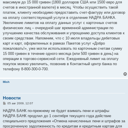
максимум до 15 000 гривен (1800 долларов США или 1500 евро для
счетов в иностранной валюте) в месяц. Чтобы осуществить такой
платеж, клиенту необходимо предоставить счет-фактуру или договор
на оплату соответствующей услуги в отделение НАДРА БАНКА.
Увеличение лимитов на оплату данных услуг с карточных счетов
физических лиц – очередной шаг временной администрации по
улучшению качества обслуживания и упрощению доступа клиентов к
своим средствам. Напомним, что с 10 июля владельцы дебетовых
карт и карт, оформленных в рамках Пакетов услуг «Добро
пожаловать!», уже могли использовать по карточным счетам сумму
15 000 гривен в течение одного месяца (или 500 гривен в день) на
операции в торгово-сервисной сети. Ежедневный лимит на оплату
покупок можно увеличить, позвонив в Контактный центр банка по
телефону 8-800-300-0-700.
Mish
Новости
С
05 авг 2009, 12:07
о
о
НАДРА БАНК по-прежнему не будет взимать пени и штрафы
б
НАДРА БАНК продлил до 1 сентября текущего года действие
щ
е
специального предложения «Отмена начисленных пени и штрафов за
н
просроченную задолженность по кредитам и кредитным картам для
и