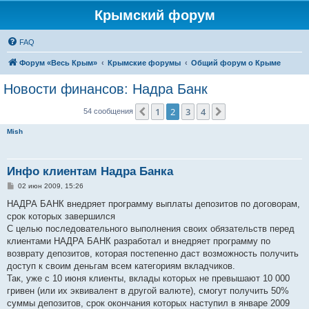
Крымский форум
FAQ
Форум «Весь Крым»
Крымские форумы
Общий форум о Крыме
Новости финансов: Надра Банк
1
2
3
4
Пред.
След.
54 сообщения
Mish
Инфо клиентам Надра Банка
С
02 июн 2009, 15:26
о
о
НАДРА БАНК внедряет программу выплаты депозитов по договорам,
б
срок которых завершился
щ
е
С целью последовательного выполнения своих обязательств перед
н
клиентами НАДРА БАНК разработал и внедряет программу по
и
е
возврату депозитов, которая постепенно даст возможность получить
доступ к своим деньгам всем категориям вкладчиков.
Так, уже с 10 июня клиенты, вклады которых не превышают 10 000
гривен (или их эквивалент в другой валюте), смогут получить 50%
суммы депозитов, срок окончания которых наступил в январе 2009