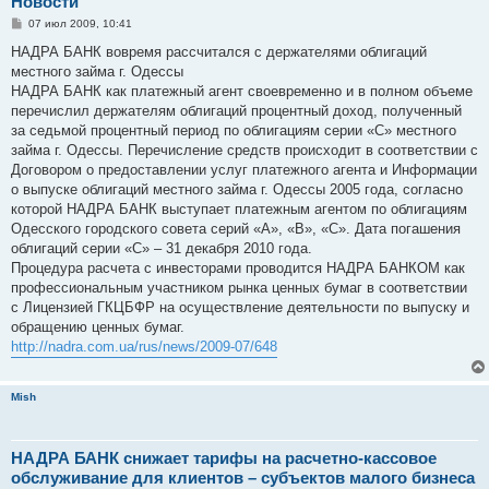
Новости
С
07 июл 2009, 10:41
о
о
НАДРА БАНК вовремя рассчитался с держателями облигаций
б
местного займа г. Одессы
щ
е
НАДРА БАНК как платежный агент своевременно и в полном объеме
н
перечислил держателям облигаций процентный доход, полученный
и
е
за седьмой процентный период по облигациям серии «С» местного
займа г. Одессы. Перечисление средств происходит в соответствии с
Договором о предоставлении услуг платежного агента и Информации
о выпуске облигаций местного займа г. Одессы 2005 года, согласно
которой НАДРА БАНК выступает платежным агентом по облигациям
Одесского городского совета серий «А», «В», «С». Дата погашения
облигаций серии «С» – 31 декабря 2010 года.
Процедура расчета с инвесторами проводится НАДРА БАНКОМ как
профессиональным участником рынка ценных бумаг в соответствии
с Лицензией ГКЦБФР на осуществление деятельности по выпуску и
обращению ценных бумаг.
http://nadra.com.ua/rus/news/2009-07/648
Mish
НАДРА БАНК снижает тарифы на расчетно-кассовое
обслуживание для клиентов – субъектов малого бизнеса