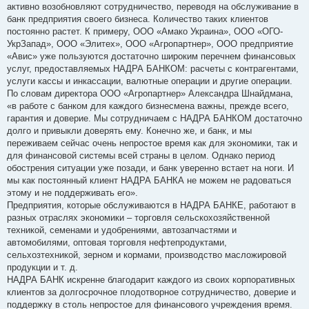
активно возобновляют сотрудничество, переводя на обслуживание в
банк предприятия своего бизнеса. Количество таких клиентов
постоянно растет. К примеру, ООО «Амако Украина», ООО «ОГО-
УкрЗапад», ООО «Элитех», ООО «Агропартнер», ООО предприятие
«Авис» уже пользуются достаточно широким перечнем финансовых
услуг, предоставляемых НАДРА БАНКОМ: расчеты с контрагентами,
услуги кассы и инкассации, валютные операции и другие операции.
По словам директора ООО «Агропартнер» Александра Шнайдмана,
«в работе с банком для каждого бизнесмена важны, прежде всего,
гарантия и доверие. Мы сотрудничаем с НАДРА БАНКОМ достаточно
долго и привыкли доверять ему. Конечно же, и банк, и мы
переживаем сейчас очень непростое время как для экономики, так и
для финансовой системы всей страны в целом. Однако период
обострения ситуации уже позади, и банк уверенно встает на ноги. И
мы как постоянный клиент НАДРА БАНКА не можем не радоваться
этому и не поддерживать его».
Предприятия, которые обслуживаются в НАДРА БАНКЕ, работают в
разных отраслях экономики – торговля сельскохозяйственной
техникой, семенами и удобрениями, автозапчастями и
автомобилями, оптовая торговля нефтепродуктами,
сельхозтехникой, зерном и кормами, производство масложировой
продукции и т. д.
НАДРА БАНК искренне благодарит каждого из своих корпоративных
клиентов за долгосрочное плодотворное сотрудничество, доверие и
поддержку в столь непростое для финансового учреждения время.