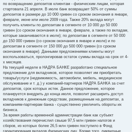
б
по возвращению депозитов клиентам - физическим лицам, которая
щ
е
стартовала 21 апреля. В июле банк возвращает 50% от суммы
н
депозитов в размере до 10 000 гривен со сроком окончания в январе,
и
е
феврале, июне или июле 2009 года. Также 20% вклада могут
получить клиенты по депозитам в сегменте от 10 000 до 50 000
гривен (со сроком окончания в январе, феврале, а также по вкладам,
которые заканчиваются в июле); по депозитам в сегменте от 50 000
до 150 000 гривен (со сроком окончания в январе и июле) и по
депозитам в сегменте от 150 000 до 500 000 гривен (со сроком
окончания в январе). Данными предложениями клиенты могут
воспользоваться, пролонгировав остаток суммы вклада на срок от 4-
х месяцев.
На текущей неделе в НАДРА БАНКЕ разработано специальное
предложение для вкладчиков, которое позволяет им приобретать
товары/услуги (недвижимость, автомобили, мебель, медицинское
обслуживание и т. д.) у компаний-партнеров НАДРА БАНКА за счет
депозитов, срок которых истек. Данное предложение, которое
планируется внедрить до конца июля, позволит расширить доступ
вкладчиков к денежным средствам, размещенным на депозитах, а
компаниям-партнерам банка - существенно увеличить обороты их
бизнеса.
За время работы временной администрации банк как субъект
хозяйствования перечислил свыше 97,5 млн гривен налогов и
сборов, из которых более 26,5 млн гривен поступило в Фонд
гарантирования вкладов физических лиц. Кроме того, ликвидные