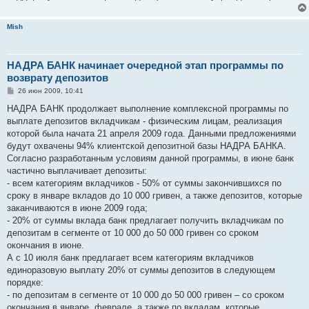
Mish
НАДРА БАНК начинает очередной этап программы по
возврату депозитов
С
26 июн 2009, 10:41
о
о
НАДРА БАНК продолжает выполнение комплексной программы по
б
выплате депозитов вкладчикам - физическим лицам, реализация
щ
е
которой была начата 21 апреля 2009 года. Данными предложениями
н
будут охвачены 94% клиентской депозитной базы НАДРА БАНКА.
и
е
Согласно разработанным условиям данной программы, в июне банк
частично выплачивает депозиты:
- всем категориям вкладчиков - 50% от суммы закончившихся по
сроку в январе вкладов до 10 000 гривен, а также депозитов, которые
заканчиваются в июне 2009 года;
- 20% от суммы вклада банк предлагает получить вкладчикам по
депозитам в сегменте от 10 000 до 50 000 гривен со сроком
окончания в июне.
А с 10 июля банк предлагает всем категориям вкладчиков
единоразовую выплату 20% от суммы депозитов в следующем
порядке:
- по депозитам в сегменте от 10 000 до 50 000 гривен – со сроком
окончания в январе, феврале, а также по вкладам, которые