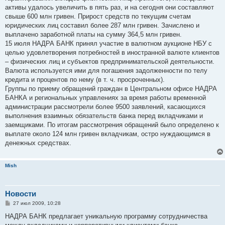
активы удалось увеличить в пять раз, и на сегодня они составляют
свыше 600 млн гривен. Прирост средств по текущим счетам
юридических лиц составил более 287 млн гривен. Зачислено и
выплачено заработной платы на сумму 364,5 млн гривен.
15 июля НАДРА БАНК принял участие в валютном аукционе НБУ с
целью удовлетворения потребностей в иностранной валюте клиентов
– физических лиц и субъектов предпринимательской деятельности.
Валюта используется ими для погашения задолженности по телу
кредита и процентов по нему (в т. ч. просроченных).
Группы по приему обращений граждан в Центральном офисе НАДРА
БАНКА и региональных управлениях за время работы временной
администрации рассмотрели более 9500 заявлений, касающихся
выполнения взаимных обязательств банка перед вкладчиками и
заемщиками. По итогам рассмотрения обращений было определено к
выплате около 124 млн гривен вкладчикам, остро нуждающимся в
денежных средствах.
Mish
Новости
С
27 июл 2009, 10:28
о
о
НАДРА БАНК предлагает уникальную программу сотрудничества
б