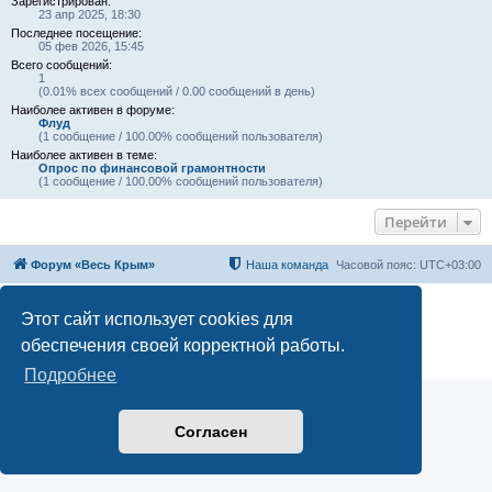
Зарегистрирован:
23 апр 2025, 18:30
Последнее посещение:
05 фев 2026, 15:45
Всего сообщений:
1
(0.01% всех сообщений / 0.00 сообщений в день)
Наиболее активен в форуме:
Флуд
(1 сообщение / 100.00% сообщений пользователя)
Наиболее активен в теме:
Опрос по финансовой грамонтности
(1 сообщение / 100.00% сообщений пользователя)
Перейти
Форум «Весь Крым»
Наша команда
Часовой пояс:
UTC+03:00
Создано на основе phpBB® Forum Software © phpBB Limited
Этот сайт использует cookies для
Конфиденциальность
|
Правила
обеспечения своей корректной работы.
Подробнее
Согласен