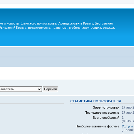
м
ие и новости Крымского полуострова. Аренда жилья в Крыму. Бесплатная
ъявлений Крыма: недвижимость, транспорт, мебель, электроника, одежда,
СТАТИСТИКА ПОЛЬЗОВАТЕЛЯ
Зарегистрирован:
17 апр 
Последнее посещение:
17 апр 
Всего сообщений:
1
(0.01% 
Наиболее активен в форуме:
Услуги
(1 сооб