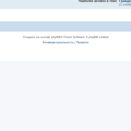
Наиболее активен в теме:
Гражда
(1 сооб
Создано на основе phpBB® Forum Software © phpBB Limited
Конфиденциальность
|
Правила