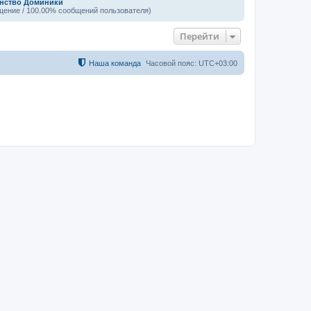
нство Доминики
щение / 100.00% сообщений пользователя)
Перейти
Наша команда
Часовой пояс:
UTC+03:00