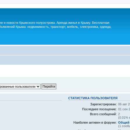
м
ие и новости Крымского полуострова. Аренда жилья в Крыму. Бесплатная
ъявлений Крыма: недвижимость, транспорт, мебель, электроника, одежда,
СТАТИСТИКА ПОЛЬЗОВАТЕЛЯ
Зарегистрирован:
06 авг 2
Последнее посещение:
01 сен 
Всего сообщений:
2
(0.01% 
Наиболее активен в форуме:
Общий 
(1 сооб