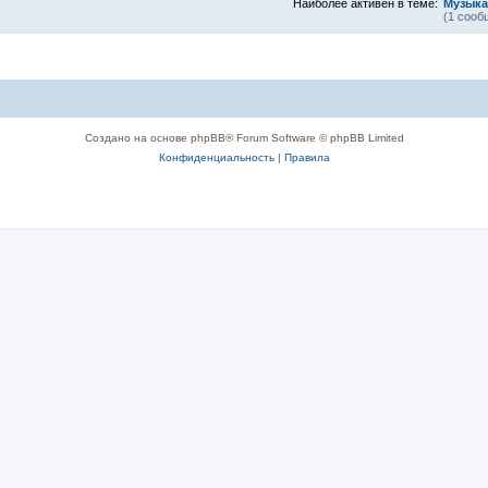
Наиболее активен в теме:
Музыка
(1 сооб
Создано на основе phpBB® Forum Software © phpBB Limited
Конфиденциальность
|
Правила