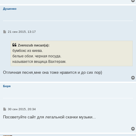
Душенко
С
21 сен 2015, 13:17
о
о
б
Zverozub писал(а):
щ
е
бумбокс из киева.
н
белые обои. черная посуда.
и
е
называется вещица Вахтерам.
Отличная песня,мне она тоже нравится и до сих пор)
Боря
С
30 сен 2015, 20:34
о
о
Посоветуйте сайт для легальной скачки музыки...
б
щ
е
н
и