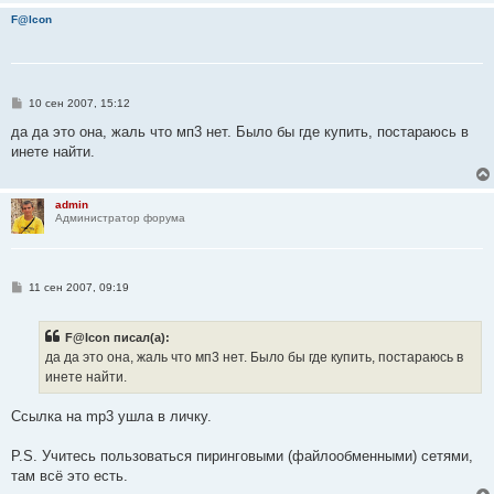
F@lcon
С
10 сен 2007, 15:12
о
о
да да это она, жаль что мп3 нет. Было бы где купить, постараюсь в
б
инете найти.
щ
е
н
и
admin
е
Администратор форума
С
11 сен 2007, 09:19
о
о
б
F@lcon писал(а):
щ
е
да да это она, жаль что мп3 нет. Было бы где купить, постараюсь в
н
инете найти.
и
е
Ссылка на mp3 ушла в личку.
P.S. Учитесь пользоваться пиринговыми (файлообменными) сетями,
там всё это есть.