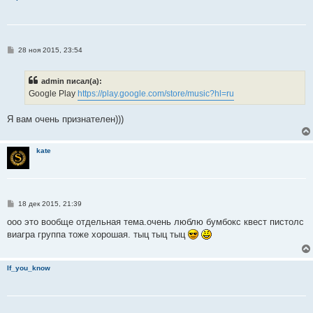
С
28 ноя 2015, 23:54
о
о
б
admin писал(а):
щ
е
Google Play
https://play.google.com/store/music?hl=ru
н
и
е
Я вам очень признателен)))
kate
С
18 дек 2015, 21:39
о
о
ооо это вообще отдельная тема.очень люблю бумбокс квест пистолс
б
виагра группа тоже хорошая. тыц тыц тыц
щ
е
н
и
If_you_know
е