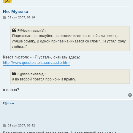
Re: Музыка
С
03 сен 2007, 09:16
о
о
б
F@lcon писал(а):
щ
е
Подскажите, пожалуйста, название исполнителей или песен, а
н
лучше ссылку. В одной припев начинается со слов "... Я устал, хочу
и
е
любви..."
Квест пистолс - «Я устал», скачать здесь:
http://www.questpistols.com/audio.html
F@lcon писал(а):
а во второй поется про ночи в Крыму.
а слова?
F@lcon
С
08 сен 2007, 09:42
о
о