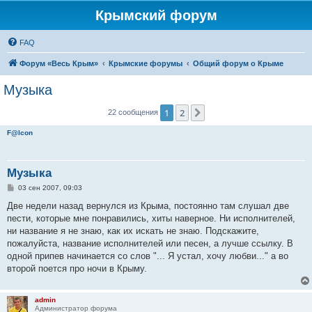
Крымский форум
FAQ
Форум «Весь Крым»
Крымские форумы
Общий форум о Крыме
Музыка
1
2
След.
22 сообщения
F@lcon
Музыка
С
03 сен 2007, 09:03
о
о
Две недели назад вернулся из Крыма, постоянно там слушал две
б
пести, которые мне понравились, хиты наверное. Ни исполнителей,
щ
е
ни название я не знаю, как их искать не знаю. Подскажите,
н
пожалуйста, название исполнителей или песен, а лучше ссылку. В
и
е
одной припев начинается со слов "... Я устал, хочу любви..." а во
второй поется про ночи в Крыму.
admin
Администратор форума