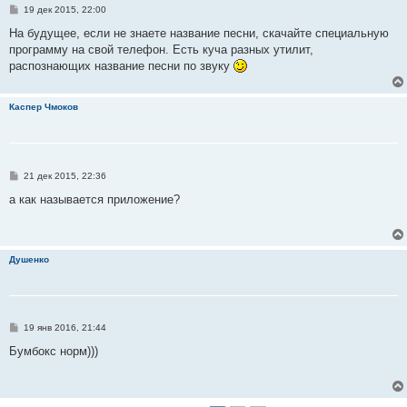
С
19 дек 2015, 22:00
о
о
На будущее, если не знаете название песни, скачайте специальную
б
программу на свой телефон. Есть куча разных утилит,
щ
е
распознающих название песни по звуку
н
и
е
Каспер Чмоков
С
21 дек 2015, 22:36
о
о
а как называется приложение?
б
щ
е
н
и
Душенко
е
С
19 янв 2016, 21:44
о
о
Бумбокс норм)))
б
щ
е
н
и