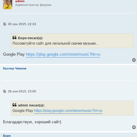
admin
е
Администратор форума
С
30 сен 2015, 22:33
о
о
б
Боря писал(а):
щ
е
Посоветуйте сайт для легальной скачки музыки...
н
и
е
Google Play
https://play.google.com/store/music?hl=ru
Каспер Чмоков
С
28 ноя 2015, 23:00
о
о
б
admin писал(а):
щ
е
Google Play
https://play.google.com/store/music?hl=ru
н
и
е
Благадарствую, хороший сайт)
Боря