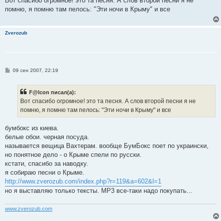
Вот спасибо огромное! это та песня. А слов второй песни я не
б
помню, я помню там пелось: "Эти ночи в Крыму" и все
щ
е
н
и
Zverozub
е
С
09 сен 2007, 22:19
о
о
б
F@lcon писал(а):
щ
е
Вот спасибо огромное! это та песня. А слов второй песни я не
н
помню, я помню там пелось: "Эти ночи в Крыму" и все
и
е
бумбокс из киева.
белые обои. черная посуда.
называется вещица Вахтерам. вообще БумБокс поет по украински,
но понятное дело - о Крыме спели по русски.
кстати, спасибо за наводку.
я собираю песни о Крыме.
http://www.zverozub.com/index.php?r=119&a=602&l=1
но я выставляю только тексты. MP3 все-таки надо покупать...
www.zverozub.com