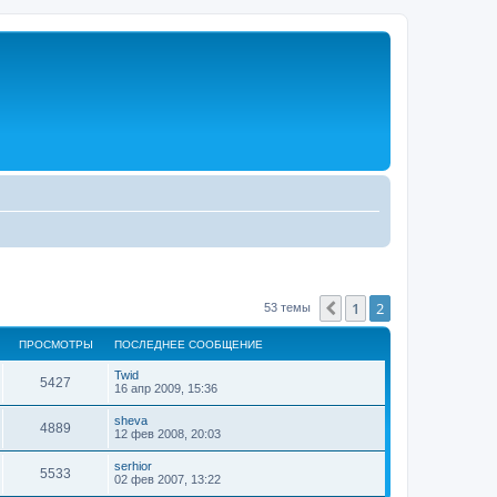
1
2
Пред.
53 темы
ПРОСМОТРЫ
ПОСЛЕДНЕЕ СООБЩЕНИЕ
Twid
5427
16 апр 2009, 15:36
sheva
4889
12 фев 2008, 20:03
serhior
5533
02 фев 2007, 13:22