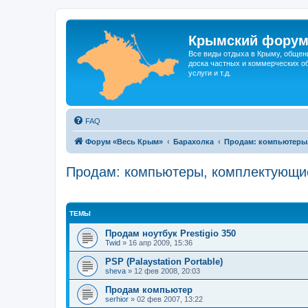
Крымский фору
Все виды отдыха в Крыму, общен
доска частных и коммерческих об
услуги и т.д.
FAQ
Форум «Весь Крым»
Барахолка
Продам: компьютеры,
Продам: компьютеры, комплектующие
ТЕМЫ
Продам ноутбук Prestigio 350
Twid
»
16 апр 2009, 15:36
PSP (Palaystation Portable)
sheva
»
12 фев 2008, 20:03
Продам компьютер
serhior
»
02 фев 2007, 13:22