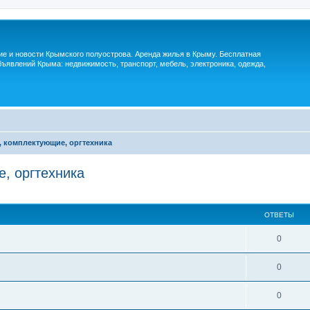
м
ие и новости Крымского полуострова. Аренда жилья в Крыму. Бесплатная
ъявлений Крыма: недвижимость, транспорт, мебель, электроника, одежда,
 комплектующие, оргтехника
, оргтехника
ОТВЕТЫ
0
0
0