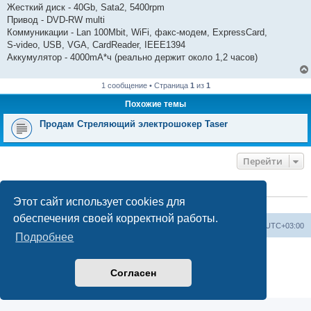
Жесткий диск - 40Gb, Sata2, 5400rpm
Привод - DVD-RW multi
Коммуникации - Lan 100Mbit, WiFi, факс-модем, ExpressCard,
S-video, USB, VGA, СardReader, IEEE1394
Аккумулятор - 4000mA*ч (реально держит около 1,2 часов)
1 сообщение • Страница
1
из
1
Похожие темы
Продам Стреляющий электрошокер Taser
Перейти
КТО СЕЙЧАС НА КОНФЕРЕНЦИИ
Этот сайт использует cookies для
Сейчас этот форум просматривают:
ClaudeBot [ИИ бот]
и 1 гость
обеспечения своей корректной работы.
Форум «Весь Крым»
Наша команда
Часовой пояс:
UTC+03:00
Подробнее
Создано на основе phpBB® Forum Software © phpBB Limited
Конфиденциальность
|
Правила
Согласен