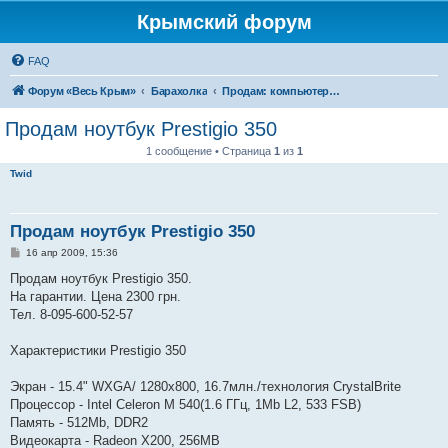
Крымский форум
FAQ
Форум «Весь Крым»
Барахолка
Продам: компьютеры, комплектующие, оргтехника
Продам ноутбук Prestigio 350
1 сообщение • Страница
1
из
1
Twid
Продам ноутбук Prestigio 350
С
16 апр 2009, 15:36
о
о
Продам ноутбук Prestigio 350.
б
На гарантии. Цена 2300 грн.
щ
е
Тел. 8-095-600-52-57
н
и
е
Характеристики Prestigio 350
Экран - 15.4" WXGA/ 1280x800, 16.7млн./технология CrystalBrite
Процессор - Intel Celeron M 540(1.6 ГГц, 1Mb L2, 533 FSB)
Память - 512Mb, DDR2
Видеокарта - Radeon X200, 256MB