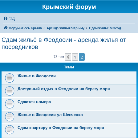
Крымский форум
FAQ
Форум «Весь Крым»
Аренда жилья в Крыму
Сдам жильё в Феодосии - аренда жилья от посредников
Сдам жильё в Феодосии - аренда жилья от
посредников
1
2
Пред.
78 тем
Темы
Жилье в Феодосии
Доступный отдых в Феодосии на берегу моря
Сдаются номера
Жилье в Феодосии ул Шевченко
Сдам квартиру в Феодосии на берегу моря