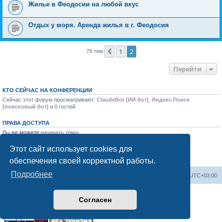
Жилье в Феодосии на любой вкус
Отдых у моря. Аренда жилья в г. Феодосия
1
2
Пред.
78 тем
Перейти
КТО СЕЙЧАС НА КОНФЕРЕНЦИИ
Сейчас этот форум просматривают:
ClaudeBot [ИИ бот]
,
Яндекс.Поиск
[поисковый бот]
и 0 гостей
ПРАВА ДОСТУПА
Вы
не можете
начинать темы
Вы
не можете
отвечать на сообщения
Вы
не можете
редактировать свои сообщения
Этот сайт использует cookies для
Вы
не можете
удалять свои сообщения
обеспечения своей корректной работы.
Вы
не можете
добавлять вложения
Подробнее
Форум «Весь Крым»
Наша команда
Часовой пояс:
UTC+03:00
Создано на основе phpBB® Forum Software © phpBB Limited
Согласен
Конфиденциальность
|
Правила