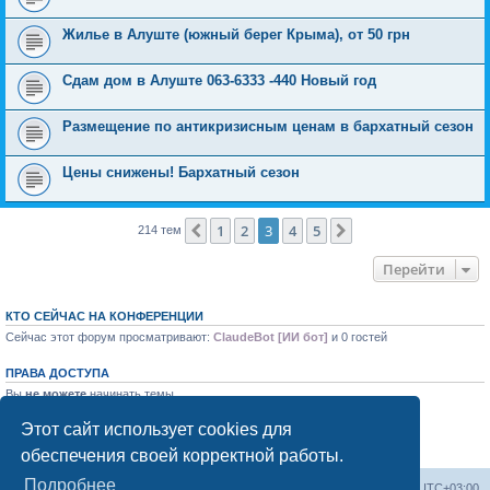
Жилье в Алуште (южный берег Крыма), от 50 грн
Сдам дом в Алуште 063-6333 -440 Новый год
Размещение по антикризисным ценам в бархатный сезон
Цены снижены! Бархатный сезон
1
2
3
4
5
Пред.
След.
214 тем
Перейти
КТО СЕЙЧАС НА КОНФЕРЕНЦИИ
Сейчас этот форум просматривают:
ClaudeBot [ИИ бот]
и 0 гостей
ПРАВА ДОСТУПА
Вы
не можете
начинать темы
Вы
не можете
отвечать на сообщения
Вы
не можете
редактировать свои сообщения
Этот сайт использует cookies для
Вы
не можете
удалять свои сообщения
обеспечения своей корректной работы.
Вы
не можете
добавлять вложения
Подробнее
Форум «Весь Крым»
Наша команда
Часовой пояс:
UTC+03:00