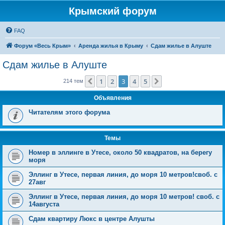
Крымский форум
FAQ
Форум «Весь Крым»
Аренда жилья в Крыму
Сдам жилье в Алуште
Сдам жилье в Алуште
1
2
3
4
5
Пред.
След.
214 тем
Объявления
Читателям этого форума
Темы
Номер в эллинге в Утесе, около 50 квадратов, на берегу
моря
Эллинг в Утесе, первая линия, до моря 10 метров!своб. с
27авг
Эллинг в Утесе, первая линия, до моря 10 метров! своб. с
14августа
Сдам квартиру Люкс в центре Алушты