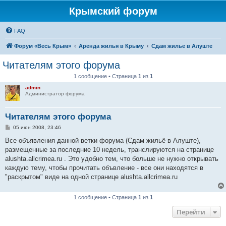
Крымский форум
FAQ
Форум «Весь Крым»
Аренда жилья в Крыму
Сдам жилье в Алуште
Читателям этого форума
1 сообщение • Страница
1
из
1
admin
Администратор форума
Читателям этого форума
С
05 июн 2008, 23:46
о
о
Все объявления данной ветки форума (Сдам жильё в Алуште),
б
размещенные за последние 10 недель, транслируются на странице
щ
е
alushta.allcrimea.ru . Это удобно тем, что больше не нужно открывать
н
каждую тему, чтобы прочитать объвление - все они находятся в
и
е
"раскрытом" виде на одной странице alushta.allcrimea.ru
1 сообщение • Страница
1
из
1
Перейти