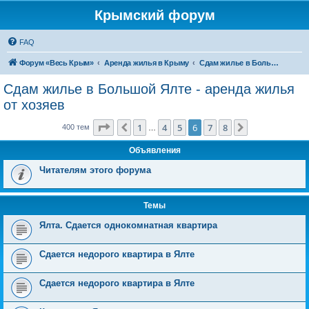
Крымский форум
FAQ
Форум «Весь Крым»
Аренда жилья в Крыму
Сдам жилье в Большой Ялте - аренда жилья от хозяев
Сдам жилье в Большой Ялте - аренда жилья
от хозяев
Страница
6
из
8
1
4
5
6
7
8
Пред.
След.
400 тем
…
Объявления
Читателям этого форума
Темы
Ялта. Сдается однокомнатная квартира
Сдается недорого квартира в Ялте
Сдается недорого квартира в Ялте