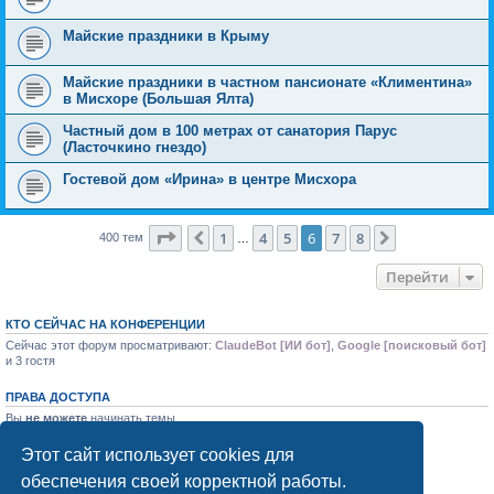
Майские праздники в Крыму
Майские праздники в частном пансионате «Климентина»
в Мисхоре (Большая Ялта)
Частный дом в 100 метрах от санатория Парус
(Ласточкино гнездо)
Гостевой дом «Ирина» в центре Мисхора
Страница
6
из
8
1
4
5
6
7
8
Пред.
След.
400 тем
…
Перейти
КТО СЕЙЧАС НА КОНФЕРЕНЦИИ
Сейчас этот форум просматривают:
ClaudeBot [ИИ бот]
,
Google [поисковый бот]
и 3 гостя
ПРАВА ДОСТУПА
Вы
не можете
начинать темы
Вы
не можете
отвечать на сообщения
Вы
не можете
редактировать свои сообщения
Этот сайт использует cookies для
Вы
не можете
удалять свои сообщения
обеспечения своей корректной работы.
Вы
не можете
добавлять вложения