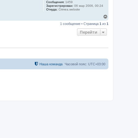
Сообщения:
1459
Зарегистрирован:
06 мар 2006, 00:24
Откуда:
Crimea.website
В
е
1 сообщение • Страница
1
из
1
р
н
Перейти
у
т
ь
с
я
к
н
а
Наша команда
Часовой пояс:
UTC+03:00
ч
а
л
у