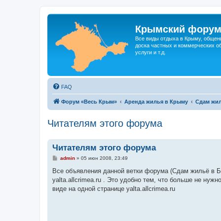
Крымский фору
Все виды отдыха в Крыму, общен
доска частных и коммерческих об
услуги и т.д.
FAQ
Форум «Весь Крым»
Аренда жилья в Крыму
Сдам жил
Читателям этого форума
Читателям этого форума
С
admin
»
05 июн 2008, 23:49
о
о
Все объявления данной ветки форума (Сдам жильё в Б
б
yalta.allcrimea.ru . Это удобно тем, что больше не ну
щ
е
виде на одной странице yalta.allcrimea.ru
н
и
е