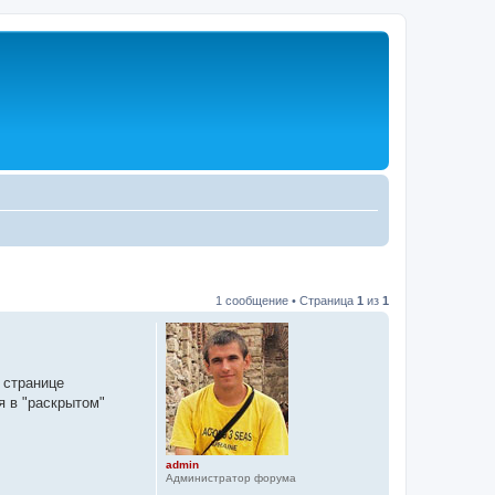
1 сообщение • Страница
1
из
1
 странице
я в "раскрытом"
admin
Администратор форума