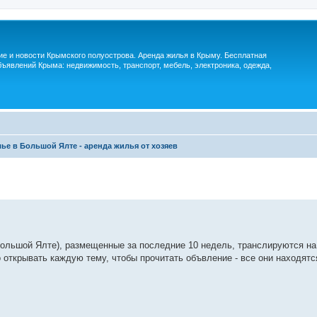
м
ие и новости Крымского полуострова. Аренда жилья в Крыму. Бесплатная
ъявлений Крыма: недвижимость, транспорт, мебель, электроника, одежда,
ье в Большой Ялте - аренда жилья от хозяев
ольшой Ялте), размещенные за последние 10 недель, транслируются на
жно открывать каждую тему, чтобы прочитать объвление - все они находятс