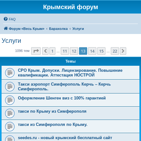
Крымский форум
FAQ
Форум «Весь Крым»
Барахолка
Услуги
Услуги
Страница
13
из
22
1
11
12
13
14
15
22
Пред.
След.
1096 тем
…
…
Темы
СРО Крым. Допуски. Лицензирование. Повышение
квалификации. Аттестация НОСТРОЙ
Такси аэропорт Симферополь Керчь – Керчь
Симферополь.
Оформление Шенген виз с 100% гарантией
такси по Крыму из Симферополя
такси из Симферополя по Крыму.
seedes.ru - новый крымский бесплатный сайт