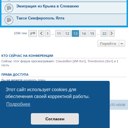
Эмиграция из Крыма в Словакию
Такси Симферополь Ялта
Страница
13
из
22
1
11
12
13
14
15
22
Пред.
След.
1096 тем
…
…
Перейти
КТО СЕЙЧАС НА КОНФЕРЕНЦИИ
Сейчас этот форум просматривают:
ClaudeBot [ИИ бот]
,
Trendiction [бот]
и 1
гость
ПРАВА ДОСТУПА
Вы
не можете
начинать темы
Вы
не можете
отвечать на сообщения
Вы
не можете
редактировать свои сообщения
Этот сайт использует cookies для
Вы
не можете
удалять свои сообщения
обеспечения своей корректной работы.
Вы
не можете
добавлять вложения
Подробнее
Форум «Весь Крым»
Наша команда
Часовой пояс:
UTC+03:00
Создано на основе phpBB® Forum Software © phpBB Limited
Согласен
Конфиденциальность
|
Правила