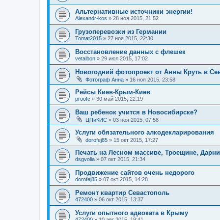
Альтернативные источники энергии!
Alexandr-kos
»
28 ноя 2015, 21:52
Грузоперевозки из Германии
Tomat2015
»
27 ноя 2015, 22:30
Восстановление данных с флешек
vetalbon
»
29 июл 2015, 17:02
Новогодний фотопроект от Анны Круть в Се
Фотограф Анна
»
16 ноя 2015, 23:58
Рейсы Киев-Крым-Киев
proofc
»
30 май 2015, 22:19
Ваш ребенок учится в Новосибирске?
ЦПиКИС
»
03 ноя 2015, 07:58
Услуги обязательного алкодекларирования
dorofej85
»
15 окт 2015, 17:27
Печать на Лесном массиве, Троещине, Дарниц
dsgvolia
»
07 окт 2015, 21:34
Продвижение сайтов очень недорого
dorofej85
»
07 окт 2015, 14:28
Ремонт квартир Севастополь
472400
»
06 окт 2015, 13:37
Услуги опытного адвоката в Крыму
472400
»
10 авг 2015, 19:41