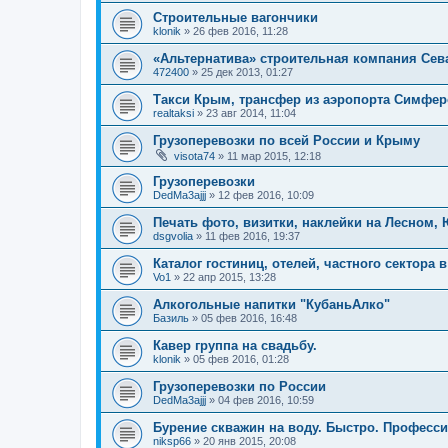
Строительные вагончики
klonik
»
26 фев 2016, 11:28
«Альтернатива» строительная компания Сев
472400
»
25 дек 2013, 01:27
Такси Крым, трансфер из аэропорта Симфе
realtaksi
»
23 авг 2014, 11:04
Грузоперевозки по всей России и Крыму
visota74
»
11 мар 2015, 12:18
Грузоперевозки
DedMa3ajjj
»
12 фев 2016, 10:09
Печать фото, визитки, наклейки на Лесном,
dsgvolia
»
11 фев 2016, 19:37
Каталог гостиниц, отелей, частного сектора 
Vo1
»
22 апр 2015, 13:28
Алкогольные напитки "КубаньАлко"
Базиль
»
05 фев 2016, 16:48
Кавер группа на свадьбу.
klonik
»
05 фев 2016, 01:28
Грузоперевозки по России
DedMa3ajjj
»
04 фев 2016, 10:59
Бурение скважин на воду. Быстро. Професс
niksp66
»
20 янв 2015, 20:08