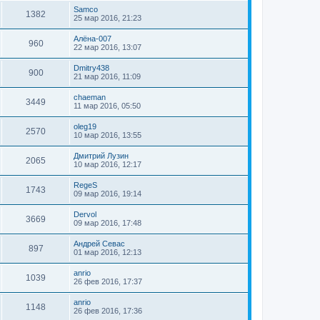
Samco
1382
25 мар 2016, 21:23
Алёна-007
960
22 мар 2016, 13:07
Dmitry438
900
21 мар 2016, 11:09
chaeman
3449
11 мар 2016, 05:50
oleg19
2570
10 мар 2016, 13:55
Дмитрий Лузин
2065
10 мар 2016, 12:17
RegeS
1743
09 мар 2016, 19:14
Dervol
3669
09 мар 2016, 17:48
Андрей Севас
897
01 мар 2016, 12:13
anrio
1039
26 фев 2016, 17:37
anrio
1148
26 фев 2016, 17:36