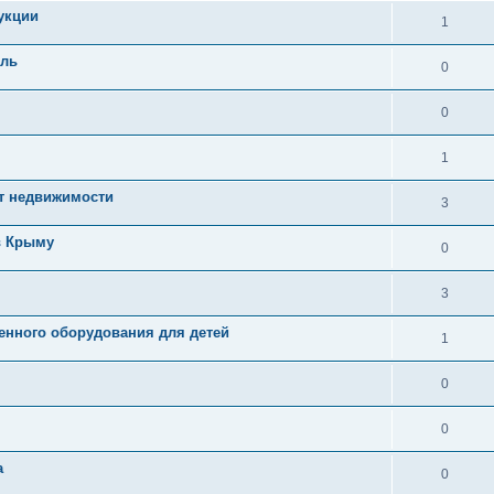
укции
1
оль
0
0
1
йт недвижимости
3
в Крыму
0
3
енного оборудования для детей
1
0
0
а
0