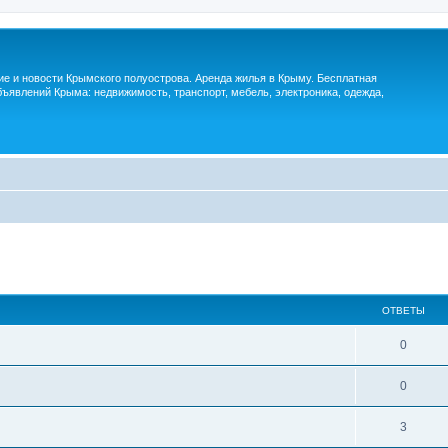
м
ие и новости Крымского полуострова. Аренда жилья в Крыму. Бесплатная
ъявлений Крыма: недвижимость, транспорт, мебель, электроника, одежда,
ОТВЕТЫ
0
0
3