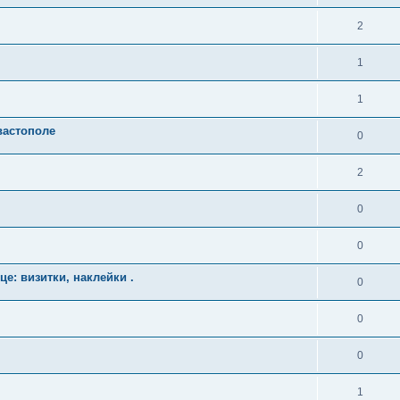
2
1
1
вастополе
0
2
0
0
е: визитки, наклейки .
0
0
0
1