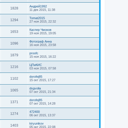
Андрей1992
1828
11 дек 2015, 11:38
Tomat2015
1294
27 ноя 2015, 22:32
Каспер Чмоков
1653
19 ноя 2015, 19:05
Фотограф Анна
1096
16 ноя 2015, 23:58
proofc
1879
15 ноя 2015, 16:22
ЦПиКИС
1216
03 ноя 2015, 07:58
dorofej85
1102
15 окт 2015, 17:27
dsgvolia
1065
07 окт 2015, 21:34
dorofej85
1371
07 окт 2015, 14:28
472400
1274
06 окт 2015, 13:37
kiryunikov
1403
05 окт 2015, 22:08