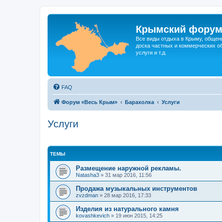
Крымский фору
Все виды отдыха в Крыму, общен
доска частных и коммерческих об
услуги и т.д.
FAQ
Форум «Весь Крым»
Барахолка
Услуги
Услуги
ТЕМЫ
Размещение наружной рекламы.
Natasha3
»
31 мар 2016, 11:56
Продажа музыкальных инструментов
zvzdman
»
28 мар 2016, 17:33
Изделия из натурального камня
kovashkevich
»
19 июн 2015, 14:25