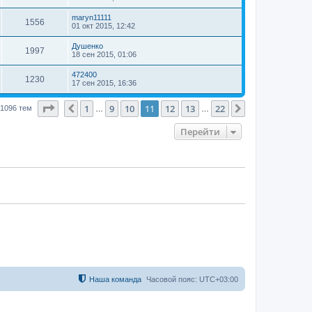
maryn11111
1556
01 окт 2015, 12:42
Душенко
1997
18 сен 2015, 01:06
472400
1230
17 сен 2015, 16:36
Страница
11
из
22
1
9
10
11
12
13
22
Пред.
След.
1096 тем
…
…
Перейти
Наша команда
Часовой пояс:
UTC+03:00