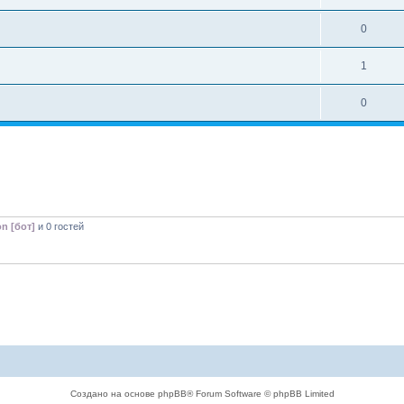
0
1
0
on [бот]
и 0 гостей
Создано на основе phpBB® Forum Software © phpBB Limited