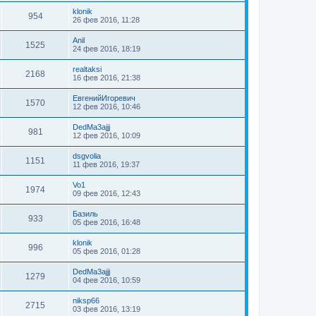
klonik
954
26 фев 2016, 11:28
Anil
1525
24 фев 2016, 18:19
realtaksi
2168
16 фев 2016, 21:38
ЕвгенийИгоревич
1570
12 фев 2016, 10:46
DedMa3ajjj
981
12 фев 2016, 10:09
dsgvolia
1151
11 фев 2016, 19:37
Vo1
1974
09 фев 2016, 12:43
Базиль
933
05 фев 2016, 16:48
klonik
996
05 фев 2016, 01:28
DedMa3ajjj
1279
04 фев 2016, 10:59
niksp66
2715
03 фев 2016, 13:19