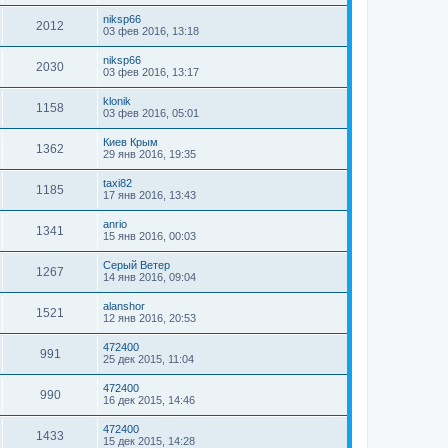
niksp66
2012
03 фев 2016, 13:18
niksp66
2030
03 фев 2016, 13:17
klonik
1158
03 фев 2016, 05:01
Киев Крым
1362
29 янв 2016, 19:35
taxi82
1185
17 янв 2016, 13:43
anrio
1341
15 янв 2016, 00:03
Серый Ветер
1267
14 янв 2016, 09:04
alanshor
1521
12 янв 2016, 20:53
472400
991
25 дек 2015, 11:04
472400
990
16 дек 2015, 14:46
472400
1433
15 дек 2015, 14:28