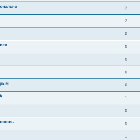
ионально
2
2
0
Киев
0
0
0
Крым
0
SA
1
0
тополь
0
1