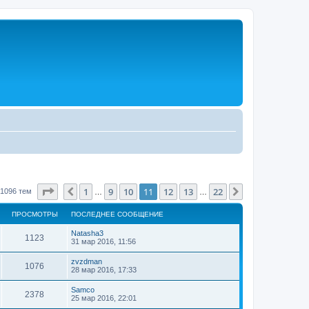
Страница
11
из
22
1
9
10
11
12
13
22
Пред.
След.
1096 тем
…
…
ПРОСМОТРЫ
ПОСЛЕДНЕЕ СООБЩЕНИЕ
Natasha3
1123
31 мар 2016, 11:56
zvzdman
1076
28 мар 2016, 17:33
Samco
2378
25 мар 2016, 22:01