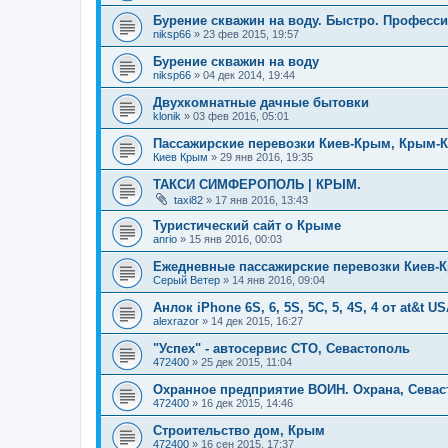
Бурение скважин на воду. Быстро. Професс
niksp66
»
23 фев 2015, 19:57
Бурение скважин на воду
niksp66
»
04 дек 2014, 19:44
Двухкомнатные дачные бытовки
klonik
»
03 фев 2016, 05:01
Пассажирские перевозки Киев-Крым, Крым-
Киев Крым
»
29 янв 2016, 19:35
ТАКСИ СИМФЕРОПОЛЬ | КРЫМ.
taxi82
»
17 янв 2016, 13:43
Туристический сайт о Крыме
anrio
»
15 янв 2016, 00:03
Ежедневные пассажирские перевозки Киев-
Серый Ветер
»
14 янв 2016, 09:04
Анлок iPhone 6S, 6, 5S, 5C, 5, 4S, 4 от at&t U
alexrazor
»
14 дек 2015, 16:27
"Успех" - автосервис СТО, Севастополь
472400
»
25 дек 2015, 11:04
Охранное предприятие ВОИН. Охрана, Севас
472400
»
16 дек 2015, 14:46
Строительство дом, Крым
472400
»
16 сен 2015, 17:37