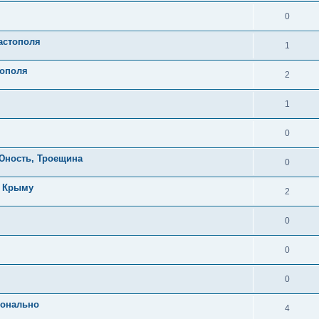
0
астополя
1
рополя
2
1
0
 Юность, Троещина
0
в Крыму
2
0
0
0
ионально
4