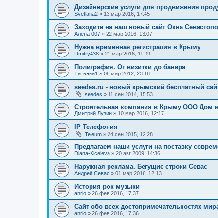
Дизайнерские услуги для продвижения прод
Svetlana2
»
13 мар 2016, 17:45
Заходите на наш новый сайт Окна Севастоп
Алёна-007
»
22 мар 2016, 13:07
Нужна временная регистрация в Крыму
Dmitry438
»
21 мар 2016, 11:09
Полиграфия. От визитки до банера
Татьяна1
»
08 мар 2012, 23:18
seedes.ru - новый крымский бесплатный са
seedes
»
11 сен 2014, 15:53
Строительная компания в Крыму ООО Дом 
Дмитрий Лузин
»
10 мар 2016, 12:17
IP Телефония
Teleum
»
24 сен 2015, 12:28
Предлагаем наши услуги на поставку соврем
Diana-Kiceleva
»
20 авг 2009, 14:36
Наружная реклама. Бегущие строки Севас
Андрей Севас
»
01 мар 2016, 12:13
История рок музыки
anrio
»
26 фев 2016, 17:37
Сайт обо всех достопримечательностях мир
anrio
»
26 фев 2016, 17:36