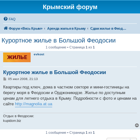
Крымский форум
FAQ
Форум «Весь Крым»
Аренда жилья в Крыму
Сдам жилье в Феодосии - аренда жилья от хозяев
Курортное жилье в Большой Феодосии
1 сообщение • Страница
1
из
1
evkost
Курортное жилье в Большой Феодосии
С
05 июл 2008, 21:13
о
о
Квартиры под ключ, дома в частном секторе и мини-гостиницы на
б
берегу моря в Феодосии и Орджоникидзе. Жилье по доступным
щ
е
ценам для летнего отдыха в Крыму. Подробности с фото и ценами на
н
сайте
http://magnolia.at.ua
и
е
Отдых в Феодосии:
kupidom.biz
1 сообщение • Страница
1
из
1