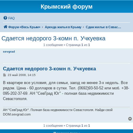
Крымский форум
FAQ
Форум «Весь Крым»
Аренда жилья в Крыму
Сдам жилье в Севастополе
Сдается недорого 3-комн п. Учкуевка
1 сообщение • Страница
1
из
1
sevgrad
Сдается недорого 3-комн п. Учкуевка
С
23 май 2008, 14:15
о
о
В квартире все условия, для семьи, заезд не менее 3-х недель. Все
б
рядом. Цена - 60 долларов в сутки. Тел. (0692)93-50-52 или моб. +38-
щ
е
095-202-37-69. АН "СевГрад Юг" - полная база недвижимости
н
Севастополя.
и
е
АН "СевГрад Юг". Полная база недвижимости Севастополя. Найди свой
DOM.sevgrad.com
1 сообщение • Страница
1
из
1