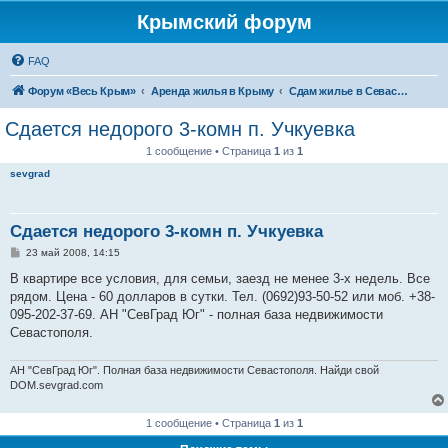
Крымский форум
FAQ
Форум «Весь Крым»
Аренда жилья в Крыму
Сдам жилье в Севастополе
Сдается недорого 3-комн п. Учкуевка
1 сообщение • Страница
1
из
1
sevgrad
Сдается недорого 3-комн п. Учкуевка
С
23 май 2008, 14:15
о
о
В квартире все условия, для семьи, заезд не менее 3-х недель. Все
б
рядом. Цена - 60 долларов в сутки. Тел. (0692)93-50-52 или моб. +38-
щ
е
095-202-37-69. АН "СевГрад Юг" - полная база недвижимости
н
Севастополя.
и
е
АН "СевГрад Юг". Полная база недвижимости Севастополя. Найди свой
DOM.sevgrad.com
1 сообщение • Страница
1
из
1