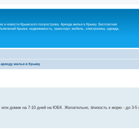
м
ие и новости Крымского полуострова. Аренда жилья в Крыму. Бесплатная
ъявлений Крыма: недвижимость, транспорт, мебель, электроника, одежда,
 аренду жилья в Крыму
 или домик на 7-10 дней на ЮБК. Желательно, близость к морю - до 3-5