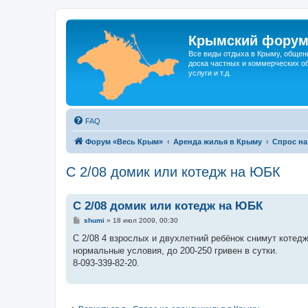
Крымский фору
Все виды отдыха в Крыму, общен
доска частных и коммерческих об
услуги и т.д.
FAQ
Форум «Весь Крым»
Аренда жилья в Крыму
Спрос на
C 2/08 домик или котедж на ЮБК
C 2/08 домик или котедж на ЮБК
С
shumi
»
18 июл 2009, 00:30
о
о
С 2/08 4 взрослых и двухлетний ребёнок снимут котедж
б
нормальные условия, до 200-250 гривен в сутки.
щ
е
8-093-339-82-20.
н
и
е