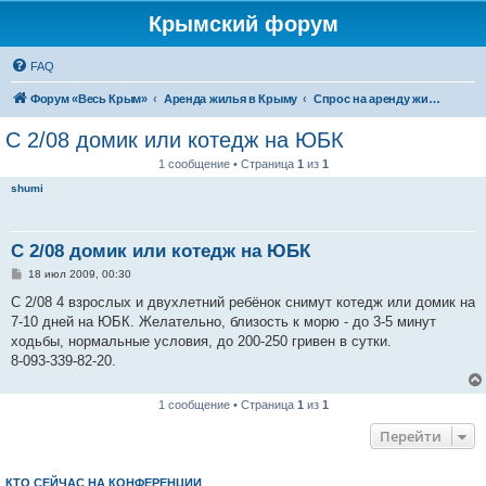
Крымский форум
FAQ
Форум «Весь Крым»
Аренда жилья в Крыму
Спрос на аренду жилья в Крыму
C 2/08 домик или котедж на ЮБК
1 сообщение • Страница
1
из
1
shumi
C 2/08 домик или котедж на ЮБК
С
18 июл 2009, 00:30
о
о
С 2/08 4 взрослых и двухлетний ребёнок снимут котедж или домик на
б
7-10 дней на ЮБК. Желательно, близость к морю - до 3-5 минут
щ
е
ходьбы, нормальные условия, до 200-250 гривен в сутки.
н
8-093-339-82-20.
и
е
1 сообщение • Страница
1
из
1
Перейти
КТО СЕЙЧАС НА КОНФЕРЕНЦИИ