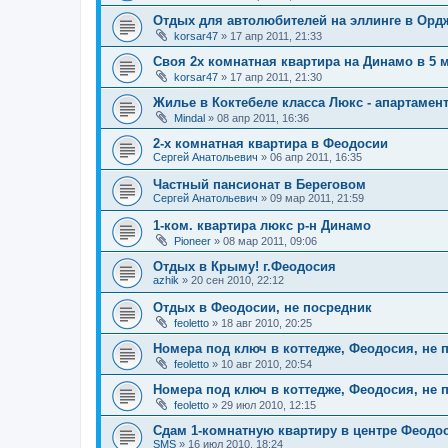
Отдых для автолюбителей на эллинге в Орд
korsar47
»
17 апр 2011, 21:33
Своя 2х комнатная квартира на Динамо в 5 
korsar47
»
17 апр 2011, 21:30
Жилье в Коктебеле класса Люкс - апартаме
Mindal
»
08 апр 2011, 16:36
2-х комнатная квартира в Феодосии
Сергей Анатольевич
»
06 апр 2011, 16:35
Частный пансионат в Береговом
Сергей Анатольевич
»
09 мар 2011, 21:59
1-ком. квартира люкс р-н Динамо
Pioneer
»
08 мар 2011, 09:06
Отдых в Крыму! г.Феодосия
azhik
»
20 сен 2010, 22:12
Отдых в Феодосии, не посредник
feoletto
»
18 авг 2010, 20:25
Номера под ключ в коттедже, Феодосия, не 
feoletto
»
10 авг 2010, 20:54
Номера под ключ в коттедже, Феодосия, не 
feoletto
»
29 июл 2010, 12:15
Сдам 1-комнатную квартиру в центре Феодо
SMS
»
16 июл 2010, 18:24