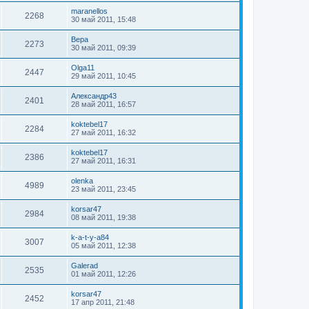
maranellos
2268
30 май 2011, 15:48
Вера
2273
30 май 2011, 09:39
Olga11
2447
29 май 2011, 10:45
Александр43
2401
28 май 2011, 16:57
koktebel17
2284
27 май 2011, 16:32
koktebel17
2386
27 май 2011, 16:31
olenka
4989
23 май 2011, 23:45
korsar47
2984
08 май 2011, 19:38
k-a-t-y-a84
3007
05 май 2011, 12:38
Galerad
2535
01 май 2011, 12:26
korsar47
2452
17 апр 2011, 21:48