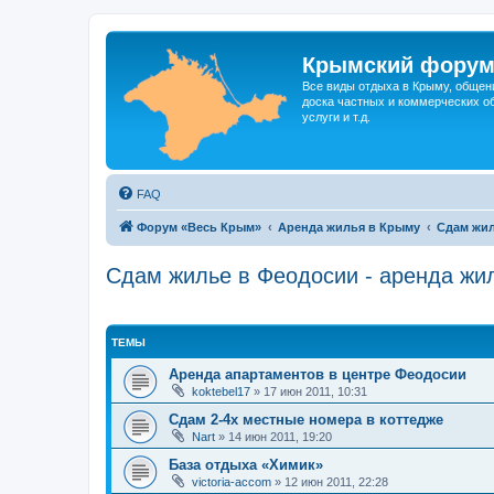
Крымский фору
Все виды отдыха в Крыму, общен
доска частных и коммерческих об
услуги и т.д.
FAQ
Форум «Весь Крым»
Аренда жилья в Крыму
Сдам жил
Сдам жилье в Феодосии - аренда жил
ТЕМЫ
Аренда апартаментов в центре Феодосии
koktebel17
»
17 июн 2011, 10:31
Cдам 2-4х местные номера в коттедже
Nart
»
14 июн 2011, 19:20
База отдыха «Химик»
victoria-accom
»
12 июн 2011, 22:28