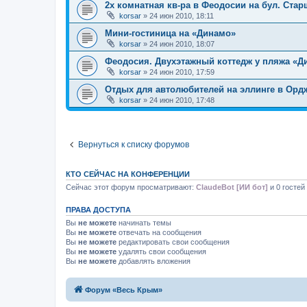
2х комнатная кв-ра в Феодосии на бул. Ста
korsar
»
24 июн 2010, 18:11
Мини-гостиница на «Динамо»
korsar
»
24 июн 2010, 18:07
Феодосия. Двухэтажный коттедж у пляжа «Д
korsar
»
24 июн 2010, 17:59
Отдых для автолюбителей на эллинге в Орд
korsar
»
24 июн 2010, 17:48
Вернуться к списку форумов
КТО СЕЙЧАС НА КОНФЕРЕНЦИИ
Сейчас этот форум просматривают:
ClaudeBot [ИИ бот]
и 0 гостей
ПРАВА ДОСТУПА
Вы
не можете
начинать темы
Вы
не можете
отвечать на сообщения
Вы
не можете
редактировать свои сообщения
Вы
не можете
удалять свои сообщения
Вы
не можете
добавлять вложения
Форум «Весь Крым»