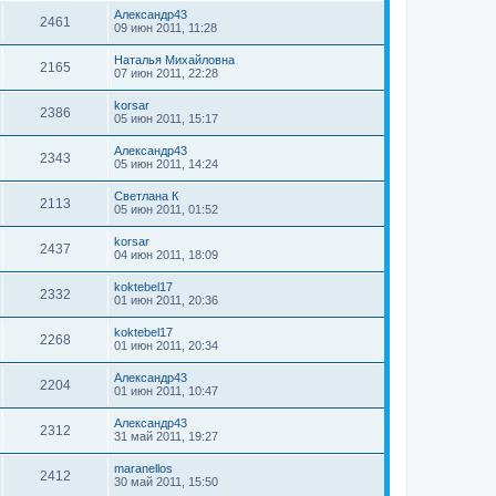
Александр43
2461
09 июн 2011, 11:28
Наталья Михайловна
2165
07 июн 2011, 22:28
korsar
2386
05 июн 2011, 15:17
Александр43
2343
05 июн 2011, 14:24
Светлана К
2113
05 июн 2011, 01:52
korsar
2437
04 июн 2011, 18:09
koktebel17
2332
01 июн 2011, 20:36
koktebel17
2268
01 июн 2011, 20:34
Александр43
2204
01 июн 2011, 10:47
Александр43
2312
31 май 2011, 19:27
maranellos
2412
30 май 2011, 15:50