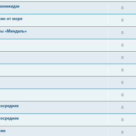
жоникидзе
0
мин от моря
0
нты «Миндаль»
0
0
0
0
0
0
посредник
0
посредник
0
сии
0