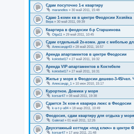
Сдам посуточно 1-к квартиру
maranellos
»
30 май 2011, 15:48
Сдаю 1-комн кв в центре Феодосии Хозяйка
Вера
»
30 май 2011, 09:39
Квартира в феодосии б-р Старшинова
Olga11
»
29 май 2011, 10:45
Сдам отдельный 2х-комн. дом с меболью дл
Александр43
»
28 май 2011, 16:57
Аренда апартаментов в центре Феодосии
koktebel17
»
27 май 2011, 16:32
Аренда VIP-апартаментов в Коктебеле
koktebel17
»
27 май 2011, 16:31
Жилье у моря в Феодосии дешево-3-4$/чел.
Александр_1
»
10 июн 2010, 15:17
Курортное. Домики у моря
korsar47
»
08 май 2011, 19:38
Сдается 3х ком-я кварира люкс в Феодосии
k-a-t-y-a84
»
18 мар 2011, 10:49
Феодосия, сдам квартиру для отдыха у моря
Galerad
»
01 май 2011, 12:26
Двухэтажный коттедж «под ключ» в центре 
korsar47
»
17 апр 2011, 21:48