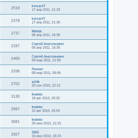
korsar47
2519
17 апр 2011, 21:33
korsar47
2378
17 апр 2011, 21:30
Mindal
2737
08 апр 2011, 16:36
Сергей Анатольевич
2187
06 апр 2011, 16:35
Сергей Анатольевич
2400
09 мар 2011, 21:59
Pioneer
2338
08 мар 2011, 09:06
azhik
2702
20 сен 2010, 22:12
feoletto
3130
18 авг 2010, 20:25
feoletto
2997
10 авг 2010, 20:54
feoletto
3081
29 июл 2010, 12:15
SMS
2927
16 июл 2010, 18:24