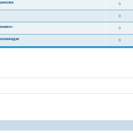
ршинова
0
0
инамо»
0
жоникидзе
0