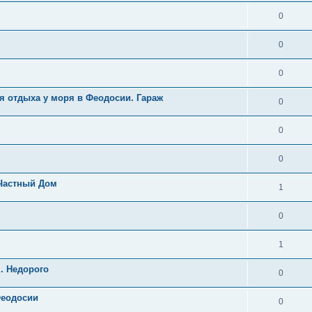
0
0
0
я отдыха у моря в Феодосии. Гараж
0
0
0
 Частный Дом
1
0
1
. Недорого
0
Феодосии
0