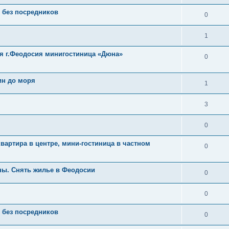
 без посредников
0
1
я г.Феодосия минигостиница «Дюна»
0
ин до моря
1
3
0
вартира в центре, мини-гостиница в частном
0
ны. Снять жилье в Феодосии
0
0
 без посредников
0