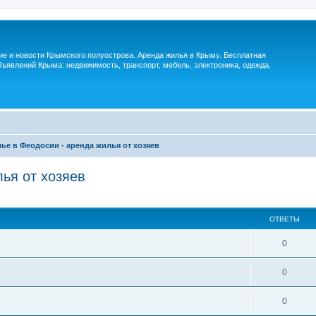
м
ие и новости Крымского полуострова. Аренда жилья в Крыму. Бесплатная
ъявлений Крыма: недвижимость, транспорт, мебель, электроника, одежда,
ье в Феодосии - аренда жилья от хозяев
ья от хозяев
ОТВЕТЫ
0
0
0