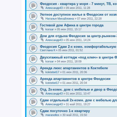
Феодосия - квартира у моря - 7 минут, ТВ, ко
Александр43
»
09 июн 2011, 11:28
Уютное доступное жилье в Феодосии от хоз
Наталья Михайловна
»
07 июн 2011, 22:28
Гостевой дом Афина в центре города
korsar
»
05 июн 2011, 15:17
Дом для отдыха Феодосия за центр.рынком-
Александр43
»
05 июн 2011, 14:24
Феодосия Сдам 2-х комн. комфортабельную
Светлана К
»
05 июн 2011, 01:52
Двухэтажный коттедж «под ключ» в центре 
korsar
»
04 июн 2011, 18:09
Аренда люкс апартаментов в Коктебеле
koktebel17
»
01 июн 2011, 20:36
Аренда апартаментов в центре Феодосии
koktebel17
»
01 июн 2011, 20:34
Отд. 2х-комн. дом с мебелью и двор в Феодоси
Александр43
»
01 июн 2011, 10:47
Сдам отдельный 2х-комн. дом с мебелью дл
Александр43
»
31 май 2011, 19:27
Сдам посуточно 1-к квартиру
maranellos
»
30 май 2011, 15:50