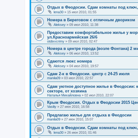
Отдых в Феодосии. Сдам комнаты под ключ,
lena30
»
15 июл 2010, 01:55
Номера в Береговом с отличным двориком
Aleksey
»
09 июл 2010, 11:38
Предоставим комфортабельное жилье у мор
ул.Красноармейская 26/6
otdixvcrimy
»
09 июл 2010, 02:47
Номера в центре города (возле Фонтана) 2 м
Aleksey
»
06 июл 2010, 13:52
Сдаются люкс номера
Aleksey
»
04 июл 2010, 19:57
Сдам 2-к в Феодосии. центр с 24-25 июля
manila09
»
03 июл 2010, 22:57
Сдам уютное доступное жилье в Феодосии: к
секторе, от хозяина
Наталья Михайловна
»
02 июл 2010, 22:07
Крым Феодосия. Отдых в Феодосии 2015 Це
Vasiliy
»
27 июн 2010, 16:58
Предлагаю жилье для отдыха в Феодосии
manila09
»
27 июн 2010, 15:07
Отдых в Феодосии. Сдам комнаты под ключ,
lena30
»
26 июн 2010, 01:46