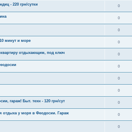
ндиц - 220 грн/сутки
0
яина
0
0
10 минут и море
0
 квартиру отдыхающим, под ключ
0
Феодосии
0
0
0
и, гараж! Быт. техн - 120 грн/сут
0
я отдыха у моря в Феодосии. Гараж
0
0