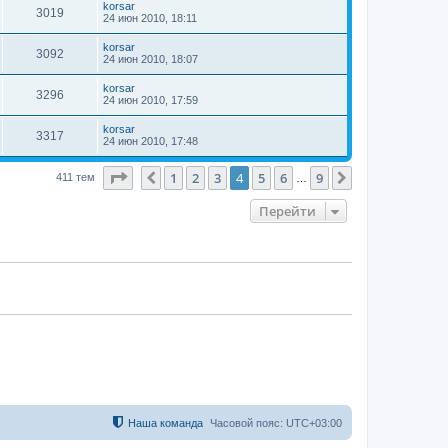
korsar
3019
24 июн 2010, 18:11
korsar
3092
24 июн 2010, 18:07
korsar
3296
24 июн 2010, 17:59
korsar
3317
24 июн 2010, 17:48
Страница
4
из
9
1
2
3
4
5
6
9
Пред.
След.
411 тем
…
Перейти
Наша команда
Часовой пояс:
UTC+03:00