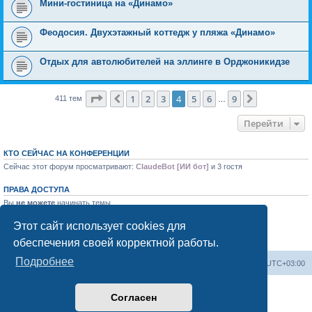
Мини-гостиница на «Динамо»
Феодосия. Двухэтажный коттедж у пляжа «Динамо»
Отдых для автолюбителей на эллинге в Орджоникидзе
Страница
4
из
9
1
2
3
4
5
6
9
Пред.
След.
411 тем
…
Перейти
КТО СЕЙЧАС НА КОНФЕРЕНЦИИ
Сейчас этот форум просматривают:
ClaudeBot [ИИ бот]
и 3 гостя
ПРАВА ДОСТУПА
Вы
не можете
начинать темы
Вы
не можете
отвечать на сообщения
Вы
не можете
редактировать свои сообщения
Этот сайт использует cookies для
Вы
не можете
удалять свои сообщения
обеспечения своей корректной работы.
Вы
не можете
добавлять вложения
Подробнее
Форум «Весь Крым»
Наша команда
Часовой пояс:
UTC+03:00
Создано на основе phpBB® Forum Software © phpBB Limited
Согласен
Конфиденциальность
|
Правила