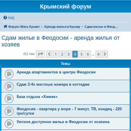
Крымский форум
FAQ
Форум «Весь Крым»
Аренда жилья в Крыму
Сдам жилье в Феодосии - аренда жилья от хозяев
Сдам жилье в Феодосии - аренда жилья от
хозяев
Страница
4
из
9
1
2
3
4
5
6
9
Пред.
След.
411 тем
…
Темы
Аренда апартаментов в центре Феодосии
Cдам 2-4х местные номера в коттедже
База отдыха «Химик»
Феодосия - квартира у моря - 7 минут, ТВ, кондиц - 220
грн/сутки
Уютное доступное жилье в Феодосии от хозяина